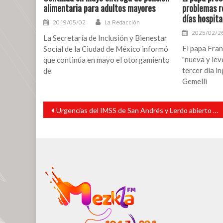
alimentaria para adultos mayores
problemas re
días hospita
2019/05/02
La Redacción
2025/02/2
La Secretaría de Inclusión y Bienestar
El papa Fra
Social de la Ciudad de México informó
"nueva y lev
que continúa en mayo el otorgamiento
tercer día i
de
Gemelli
Navegación
Urgencias del IMSS de San Andrés y Lerdo abierto 25 de diciembre y año nuevo
de
entradas