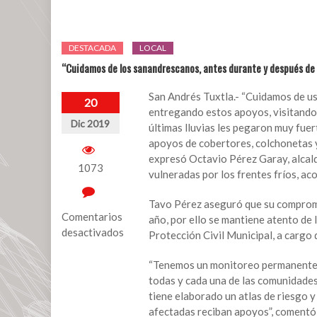
DESTACADA
LOCAL
“Cuidamos de los sanandrescanos, antes durante y después de l
San Andrés Tuxtla.- “Cuidamos de ust
20
entregando estos apoyos, visitando
Dic 2019
últimas lluvias les pegaron muy fu
apoyos de cobertores, colchonetas y 
expresó Octavio Pérez Garay, alcald
1073
vulneradas por los frentes fríos, a
Tavo Pérez aseguró que su compromis
Comentarios
año, por ello se mantiene atento de 
desactivados
Protección Civil Municipal, a cargo 
en
“Tenemos un monitoreo permanente c
“Cuidamos
todas y cada una de las comunidades
de
tiene elaborado un atlas de riesgo
los
afectadas reciban apoyos”, comentó