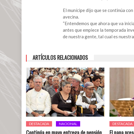
sanandrescanos,
antes
El munícipe dijo que se continúa co
durante
avecina.
y
“Entendemos que ahora que va inicia
después
antes que empiece la temporada inv
de
de nuestra gente, tal cual es nuestra
las
lluvias”:
Tavo
ARTÍCULOS RELACIONADOS
Pérez
DESTACADA
NACIONAL
DESTACADA
Continúa en mayo entrega de pensión
El papa pres