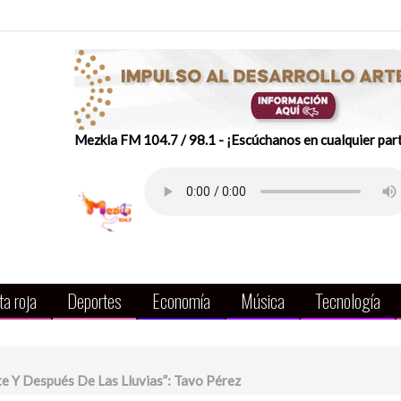
Mezkla FM 104.7 / 98.1 - ¡Escúchanos en cualquier par
a roja
Deportes
Economía
Música
Tecnología
 Y Después De Las Lluvias”: Tavo Pérez