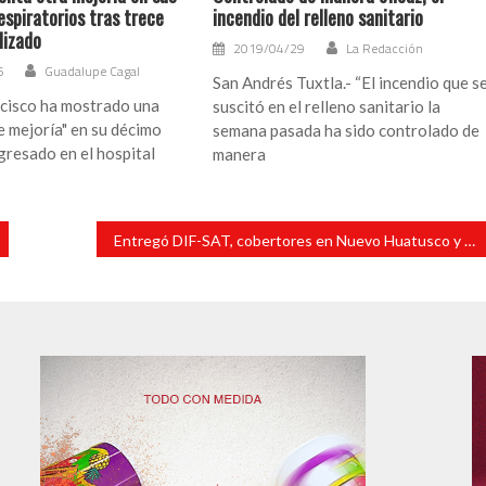
spiratorios tras trece
incendio del relleno sanitario
lizado
2019/04/29
La Redacción
6
Guadalupe Cagal
San Andrés Tuxtla.- “El incendio que s
ncisco ha mostrado una
suscitó en el relleno sanitario la
e mejoría" en su décimo
semana pasada ha sido controlado de
ngresado en el hospital
manera
Entregó DIF-SAT, cobertores en Nuevo Huatusco y Enrique López Huitrón