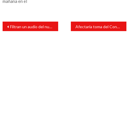
mañana en el
Navegación
Filtran un audio del nuevo escándalo de Sergio Mayer
Afectaría toma del Congreso el inicio de la próxima legislatura
de
entradas