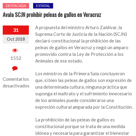
DESTACADA
ESTATAL
Avala SCJN prohibir peleas de gallos en Veracruz
A propuesta del ministro Arturo Zaldívar, la
31
Suprema Corte de Justicia de la Nación (SCJN)
Oct 2018
declaró constitucional la prohibición de las
peleas de gallos en Veracruz y negó un amparo
promovido contra la Ley de Protección a los
1552
Animales de ese estado.
Los ministros de la Primera Sala concluyeron
Comentarios
que, si bien las peleas de gallos son expresión de
desactivados
una determinada cultura, ninguna práctica que
suponga el maltrato y el sufrimiento innecesario
en
de los animales puede considerarse una
Avala
expresión cultural amparada por la Constitución.
SCJN
prohibir
La prohibición de las peleas de gallos es
peleas
constitucional porque se trata de una medida
de
idónea y necesaria para garantizar el bienestar
gallos