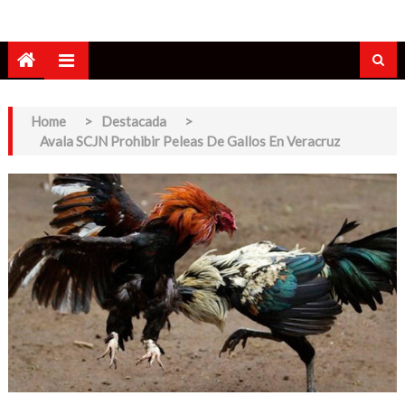
Home
>
Destacada
>
Avala SCJN Prohibir Peleas De Gallos En Veracruz