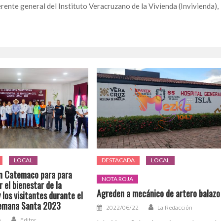
erente general del Instituto Veracruzano de la Vivienda (Invivienda),
LOCAL
DESTACADA
LOCAL
n Catemaco para para
NOTA ROJA
 el bienestar de la
Agreden a mecánico de artero balazo
 los visitantes durante el
Semana Santa 2023
2022/06/22
La Redacción
4
Editor