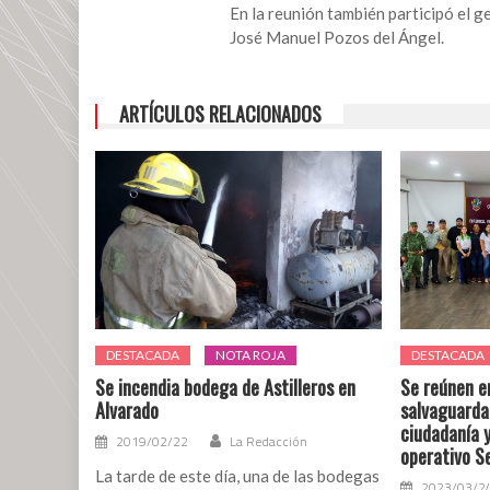
Vivienda
En la reunión también participó el g
para
José Manuel Pozos del Ángel.
el
Bienestar
ARTÍCULOS RELACIONADOS
DESTACADA
NOTA ROJA
DESTACADA
Se incendia bodega de Astilleros en
Se reúnen e
Alvarado
salvaguardar
ciudadanía y
2019/02/22
La Redacción
operativo 
La tarde de este día, una de las bodegas
2023/03/2