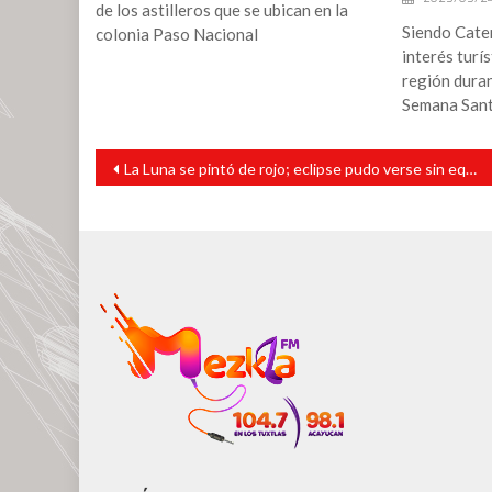
de los astilleros que se ubican en la
Siendo Cate
colonia Paso Nacional
interés turí
región duran
Semana Sant
Navegación
La Luna se pintó de rojo; eclipse pudo verse sin equipo especial
de
entradas