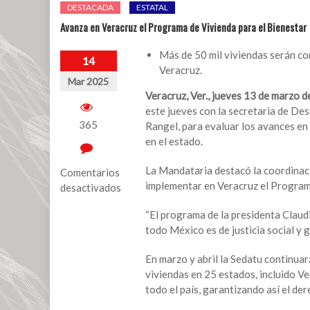
DESTACADA
ESTATAL
Avanza en Veracruz el Programa de Vivienda para el Bienestar
Más de 50 mil viviendas serán con
14
Veracruz.
Mar 2025
Veracruz, Ver., jueves 13 de marzo d
este jueves con la secretaria de Des
365
Rangel, para evaluar los avances en
en el estado.
La Mandataria destacó la coordinació
Comentarios
implementar en Veracruz el Programa
desactivados
en
“El programa de la presidenta Claudi
Avanza
todo México es de justicia social y 
en
Veracruz
En marzo y abril la Sedatu continuar
el
viviendas en 25 estados, incluido Ve
Programa
todo el país, garantizando así el der
de