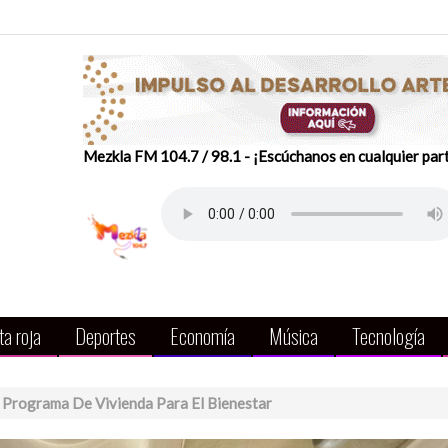
Mezkla FM 104.7 / 98.1 - ¡Escúchanos en cualquier par
a roja
Deportes
Economía
Música
Tecnología
 Programa De Vivienda Para El Bienestar