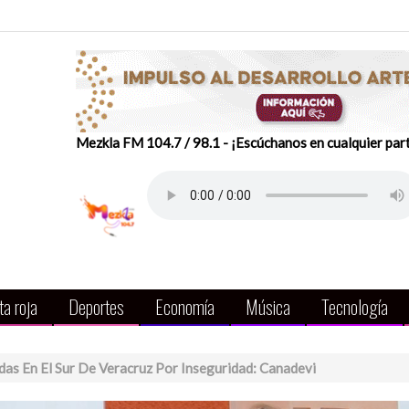
Mezkla FM 104.7 / 98.1 - ¡Escúchanos en cualquier par
a roja
Deportes
Economía
Música
Tecnología
as En El Sur De Veracruz Por Inseguridad: Canadevi