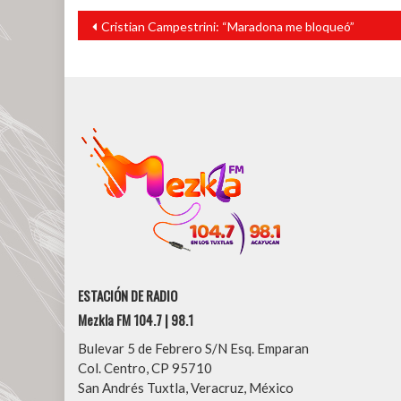
Navegación
Cristian Campestrini: “Maradona me bloqueó”
de
entradas
ESTACIÓN DE RADIO
Mezkla FM 104.7 | 98.1
Bulevar 5 de Febrero S/N Esq. Emparan
Col. Centro, CP 95710
San Andrés Tuxtla, Veracruz, México