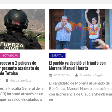
NOTA ROJA
ESTATAL
roceso a 2 policías de
El pueblo ya decidió el triunfo con
r presunto asesinato de
Morena: Manuel Huerta
de Totalco
2024/04/24
Guadalupe Cagal
7
Guadalupe Cagal
El candidato de Morena al Senado de l
es la Fiscalía General de la
República, Manuel Huerta destacó qu
FGR) informó através de un
con la presencia de Claudia Sheinbau
que han sido vinculados a
en