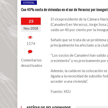
ESTATAL
Cae 40% venta de viviendas en el sur de Veracruz por insegur
El vicepresidente de la Cámara Naci
23
(Canadevi) en Veracruz, Jorge Sosa Z
Nov 2018
caído un 40 por ciento por la insegu
Señaló que se trata de un problema 
1174
principalmente ha afectado a la ciu
“Los socios de Canadevi han salido 
Comentarios
crecimiento” y no precisamente por e
desactivados
Además, la caída en la colocación se 
en
ligada a la necesidad de subsidio fe
Cae
acceder a una vivienda”.
40%
venta
Fuente: XEU
de
viviendas
en