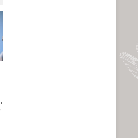
a
e
m