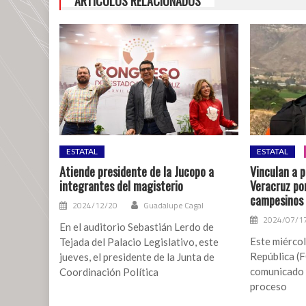
ARTÍCULOS RELACIONADOS
el
sur
de
Veracruz
por
inseguridad:
Canadevi
ESTATAL
ESTATAL
Atiende presidente de la Jucopo a
Vinculan a p
integrantes del magisterio
Veracruz po
campesinos 
2024/12/20
Guadalupe Cagal
2024/07/1
En el auditorio Sebastián Lerdo de
Este miércol
Tejada del Palacio Legislativo, este
República (
jueves, el presidente de la Junta de
comunicado 
Coordinación Política
proceso