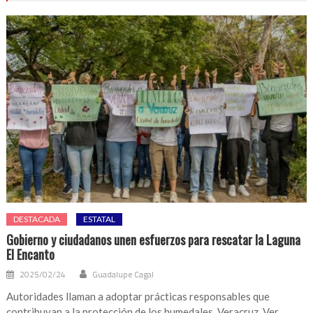
DESTACADA
ESTATAL
Gobierno y ciudadanos unen esfuerzos para rescatar la Laguna
El Encanto
2025/02/24
Guadalupe Cagal
Autoridades llaman a adoptar prácticas responsables que
contribuyan a la protección de los humedales. Veracruz, Ver.,