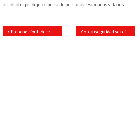
accidente que dejó como saldo personas lesionadas y daños
Navegación
Propone diputado crear Fiscalía que atienda delitos por crímenes de odio
Ante inseguridad se reforzará presencia de Guardia Nacional en Guanajuato: AMLO
de
entradas