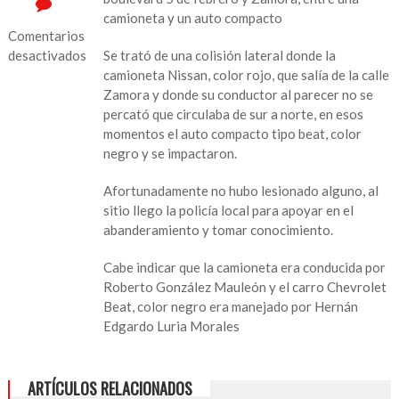
camioneta y un auto compacto
Comentarios
desactivados
Se trató de una colisión lateral donde la
camioneta Nissan, color rojo, que salía de la calle
en
Zamora y donde su conductor al parecer no se
Camioneta
percató que circulaba de sur a norte, en esos
y
momentos el auto compacto tipo beat, color
coche
negro y se impactaron.
se
dan
Afortunadamente no hubo lesionado alguno, al
un
sitio llego la policía local para apoyar en el
beso
abanderamiento y tomar conocimiento.
en
pleno
Cabe indicar que la camioneta era conducida por
Boulevard
Roberto González Mauleón y el carro Chevrolet
Beat, color negro era manejado por Hernán
Edgardo Luria Morales
ARTÍCULOS RELACIONADOS