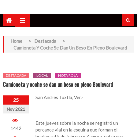
Home
>
Destacada
>
Camioneta Y Coche Se Dan Un Beso En Pleno Boulevard
DESTACADA
LOCAL
NOTA ROJA
Camioneta y coche se dan un beso en pleno Boulevard
San Andrés Tuxtla, Ver.-
25
Nov 2021
Este jueves sobre la noche se registró un
1442
percance vial en la esquina que forman el
boulevard 5 de febrero y Zamora, entre una