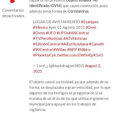
Identificado
(
OVNI
) que causó conmoción, pues
Comentarios
además tenía forma de
Coronavirus
.
desactivados
LUGAR DE AVISTAMIENTO
#Ecatepec
en
#México
Ayer 01 Agosto 2021
#Ovni
Captan
#Ovnis
#UFO
#UFOs
#ANCentral
supuesto
#TVPerúNoticias
#ATVNoticias
OVNI
#EdiciónCentral
#AlEstiloJuliana
#CanalN
en
#90Central
#Willax
#RPP
#Nibiru
Ecatepec
#PlanetaX
pic.twitter.com/EW0HEpK1eO
— Lord ن (@blackdragon1802)
August 2,
2021
El objeto causó curiosidad, ya que además de su
forma, se desplazaba a gran velocidad, por lo que
algunos de los testigos se preguntaron si se
trataba de un dron de los que utiliza el gobierno
municipal para apoyar en los trabajos de
vigilancia.