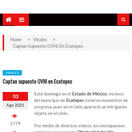
Home
>
Virales
>
Captan Supuesto OVNI En Ecatepec
VIRALES
Captan supuesto OVNI en Ecatepec
Este domingo en el
Estado de México
, vecinos
03
del municipio de
Ecatepec
vivieron momentos de
Ago 2021
sorpresa, pues en el cielo apareció un intrigante
objeto en el cielo.
1779
Por medio de diversos videos, los mexiquenses
captaron un presunto
Objeto Volador No