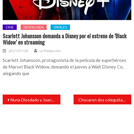
CINE
DESTACADA
VIRALES
Scarlett Johansson demanda a Disney por el estreno de ‘Black
Widow’ en streaming
2021/07/29
La Redacción
Scarlett Johansson, protagonista de la película de superhéroes
de Marvel Black Widow, demandó el jueves a Walt Disney Co,
alegando que
Navegación
Nuria Diosdado y Joana Jiménez por una medalla en Tokio 2020; Cuándo competirán las mexicanas en la final de natación artística
Chocaron dos coleguitas en el Boulevard del Ferrocarril
de
entradas