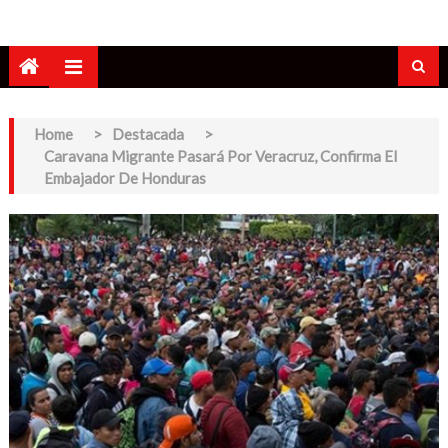
Home
>
Destacada
>
Caravana Migrante Pasará Por Veracruz, Confirma El
Embajador De Honduras