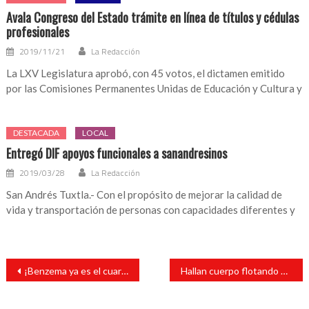
Avala Congreso del Estado trámite en línea de títulos y cédulas
profesionales
2019/11/21
La Redacción
La LXV Legislatura aprobó, con 45 votos, el dictamen emitido
por las Comisiones Permanentes Unidas de Educación y Cultura y
DESTACADA
LOCAL
Entregó DIF apoyos funcionales a sanandresinos
2019/03/28
La Redacción
San Andrés Tuxtla.- Con el propósito de mejorar la calidad de
vida y transportación de personas con capacidades diferentes y
Navegación
¡Benzema ya es el cuarto máximo goleador de la Champions!
Hallan cuerpo flotando en el río Papaloapan
de
entradas