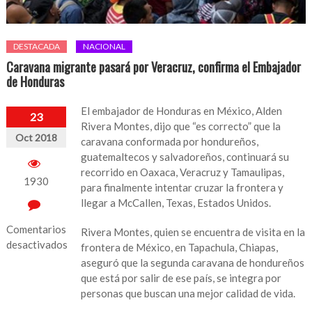
DESTACADA
NACIONAL
Caravana migrante pasará por Veracruz, confirma el Embajador
de Honduras
El embajador de Honduras en México, Alden
23
Rivera Montes, dijo que “es correcto” que la
Oct 2018
caravana conformada por hondureños,
guatemaltecos y salvadoreños, continuará su
recorrido en Oaxaca, Veracruz y Tamaulipas,
1930
para finalmente intentar cruzar la frontera y
llegar a McCallen, Texas, Estados Unidos.
Comentarios
Rivera Montes, quien se encuentra de visita en la
desactivados
frontera de México, en Tapachula, Chiapas,
aseguró que la segunda caravana de hondureños
en
que está por salir de ese país, se integra por
Caravana
personas que buscan una mejor calidad de vida.
migrante