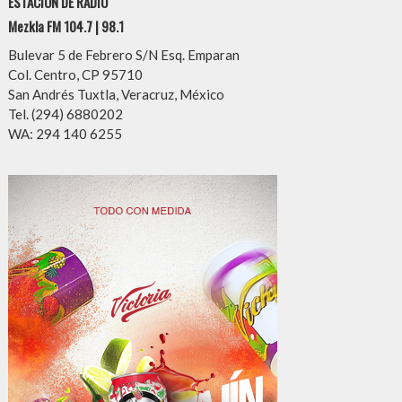
ESTACIÓN DE RADIO
Mezkla FM 104.7 | 98.1
Bulevar 5 de Febrero S/N Esq. Emparan
Col. Centro, CP 95710
San Andrés Tuxtla, Veracruz, México
Tel. (294) 6880202
WA: 294 140 6255