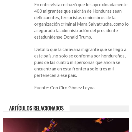
pasará
En entrevista rechazó que los aproximadamente
por
400 migrantes que saldrán de Honduras sean
Veracruz,
delincuentes, terroristas o miembros de la
confirma
organización criminal Mara Salvatrucha, como lo
el
asegurado la administración del presidente
Embajador
estadunidense Donald Trump.
de
Honduras
Detalló que la caravana migrante que se llegó a
este país, no solo se conforma por hondureños,
pues de las cuatro mil personas que ahora se
encuentran en esta frontera solo tres mil
pertenecen a ese país.
Fuente: Con Ciro Gómez Leyva
ARTÍCULOS RELACIONADOS