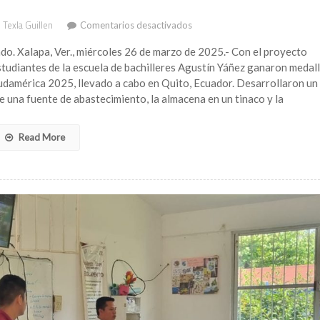
en
 Texla Guillen
Comentarios desactivados
Medalla
de
do. Xalapa, Ver., miércoles 26 de marzo de 2025.- Con el proyecto
bronce
tudiantes de la escuela de bachilleres Agustín Yáñez ganaron medal
para
udamérica 2025, llevado a cabo en Quito, Ecuador. Desarrollaron un
estudiantes
 una fuente de abastecimiento, la almacena en un tinaco y la
veracruzanos
en
Torneo
Read More
Internacional
Infomatrix
Sudamérica
2025