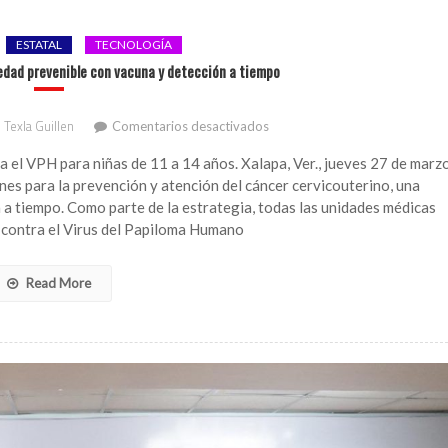
ESTATAL
TECNOLOGÍA
dad prevenible con vacuna y detección a tiempo
en
 Texla Guillen
Comentarios desactivados
Cáncer
cervicouterino:
 el VPH para niñas de 11 a 14 años. Xalapa, Ver., jueves 27 de marz
enfermedad
ones para la prevención y atención del cáncer cervicouterino, una
prevenible
 a tiempo. Como parte de la estrategia, todas las unidades médicas
con
 contra el Virus del Papiloma Humano
vacuna
y
detección
Read More
a
tiempo