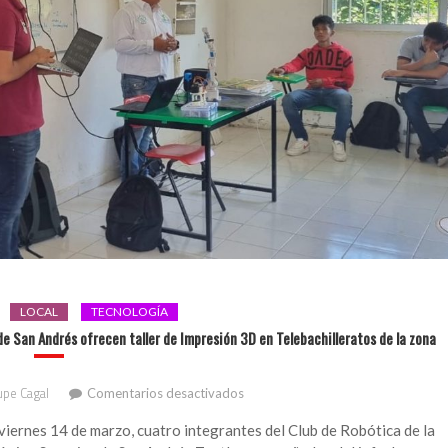
LOCAL
TECNOLOGÍA
e San Andrés ofrecen taller de Impresión 3D en Telebachilleratos de la zona
en
pe Cagal
Comentarios desactivados
Personal
y
viernes 14 de marzo, cuatro integrantes del Club de Robótica de la
estudiantes