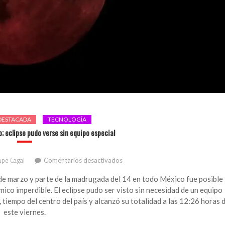
DESTACADA
TECNOLOGÍA
o; eclipse pudo verse sin equipo especial
en
pe Cagal
Comentarios desactivados
La
Luna
 de marzo y parte de la madrugada del 14 en todo México fue posible
se
ico imperdible. El eclipse pudo ser visto sin necesidad de un equipo
pintó
tiempo del centro del país y alcanzó su totalidad a las 12:26 horas 
de
este viernes.
rojo;
eclipse