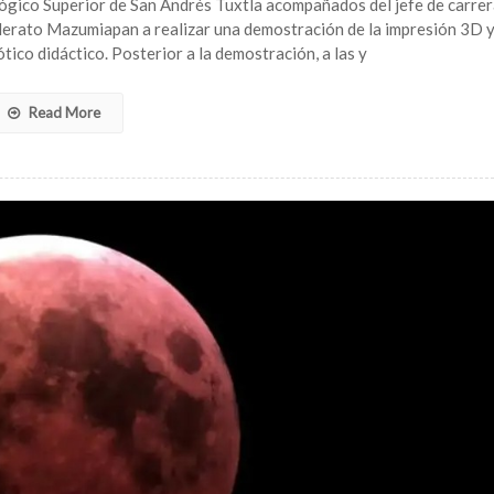
lógico Superior de San Andrés Tuxtla acompañados del jefe de carrer
de
illerato Mazumiapan a realizar una demostración de la impresión 3D 
Ingeniería
ico didáctico. Posterior a la demostración, a las y
Mecatrónica
del
ITS
Read More
de
San
Andrés
ofrecen
taller
de
Impresión
3D
en
Telebachilleratos
de
la
zona