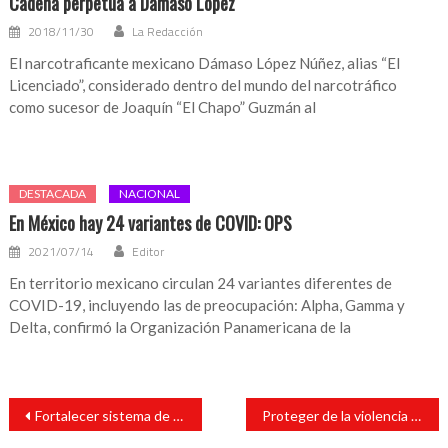
Cadena perpetua a Dámaso López
2018/11/30
La Redacción
El narcotraficante mexicano Dámaso López Núñez, alias “El
Licenciado”, considerado dentro del mundo del narcotráfico
como sucesor de Joaquín “El Chapo” Guzmán al
DESTACADA
NACIONAL
En México hay 24 variantes de COVID: OPS
2021/07/14
Editor
En territorio mexicano circulan 24 variantes diferentes de
COVID-19, incluyendo las de preocupación: Alpha, Gamma y
Delta, confirmó la Organización Panamericana de la
Navegación
Fortalecer sistema de salud de Veracruz con tecnología digital, plantea Diputado
Proteger de la violencia a adultos mayores, pide Diputada
de
entradas