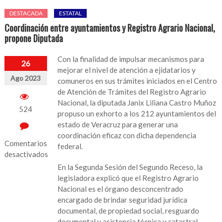
DESTACADA
ESTATAL
Coordinación entre ayuntamientos y Registro Agrario Nacional,
propone Diputada
Con la finalidad de impulsar mecanismos para
26
mejorar el nivel de atención a ejidatarios y
Ago 2023
comuneros en sus trámites iniciados en el Centro
de Atención de Trámites del Registro Agrario
Nacional, la diputada Janix Liliana Castro Muñoz
524
propuso un exhorto a los 212 ayuntamientos del
estado de Veracruz para generar una
coordinación eficaz con dicha dependencia
Comentarios
federal.
desactivados
En la Segunda Sesión del Segundo Receso, la
en
legisladora explicó que el Registro Agrario
Coordinación
Nacional es el órgano desconcentrado
entre
encargado de brindar seguridad jurídica
ayuntamientos
documental, de propiedad social, resguardo
y
documental y asistencia técnica y catastral,