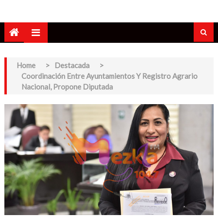
Home
>
Destacada
>
Coordinación Entre Ayuntamientos Y Registro Agrario
Nacional, Propone Diputada