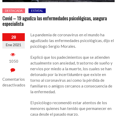
DESTACADA
ESTATAL
Covid – 19 agudiza las enfermedades psicológicas, asegura
especialista
La pandemia de coronavirus en el mundo ha
28
agudizado las enfermedades psicológicas, dijo el
Ene 2021
psicólogo Sergio Morales.
Explicó que los padecimientos que se atienden
1050
actualmente son ansiedad, trastorno de sueño y
nervios por miedo a la muerte, los cuales se han
detonado por la incertidumbre que existe en
Comentarios
torno al coronavirus así como la pérdida de
desactivados
familiares o amigos cercanos a consecuencia de
la enfermedad.
en
Covid
El psicólogo recomendó estar atentos de los
–
menores quienes han tenido que permanecer en
19
casa desde el pasado marzo.
agudiza