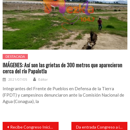
DESTACADA
IMÁGENES: Así son las grietas de 300 metros que aparecieron
cerca del río Papalotla
2021/07/05
Editor
Integrantes del Frente de Pueblos en Defensa de la Tierra
(FPDT) y campesinos denunciaron ante la Comisión Nacional de
Agua (Conagua), la
Navegación
Recibe Congreso Iniciativa de Ley del Sistema Estatal de Seguridad Pública para el Estado
Da entrada Congreso a iniciativa de Ley de Prevención Social de la Violencia
de