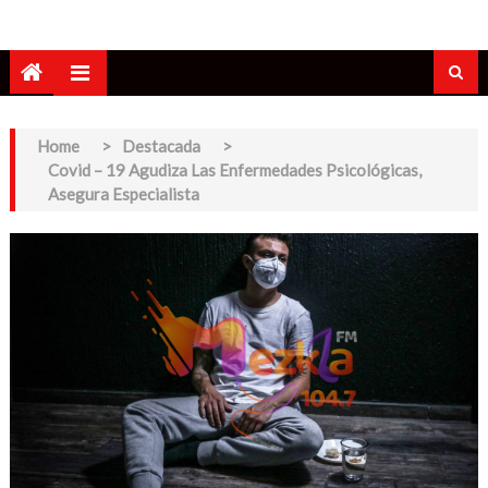
Home
>
Destacada
>
Covid – 19 Agudiza Las Enfermedades Psicológicas,
Asegura Especialista