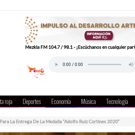
Mezkla FM 104.7 / 98.1 - ¡Escúchanos en cualquier par
a roja
Deportes
Economía
Música
Tecnología
ara La Entrega De La Medalla “Adolfo Ruiz Cortines 2020”