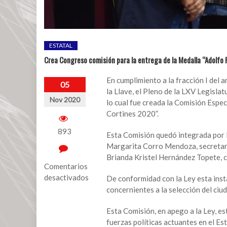
ESTATAL
Crea Congreso comisión para la entrega de la Medalla “Adolfo
En cumplimiento a la fracción I del 
05
la Llave, el Pleno de la LXV Legisla
Nov 2020
lo cual fue creada la Comisión Espe
Cortines 2020”.
893
Esta Comisión quedó integrada por 
Margarita Corro Mendoza, secretari
Brianda Kristel Hernández Topete, 
Comentarios
desactivados
De conformidad con la Ley esta insta
concernientes a la selección del ci
en
Crea
Esta Comisión, en apego a la Ley, es
Congreso
fuerzas políticas actuantes en el Es
comisión