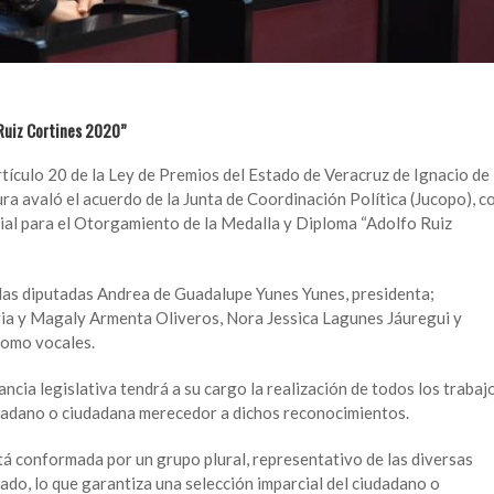
 Ruiz Cortines 2020”
artículo 20 de la Ley de Premios del Estado de Veracruz de Ignacio de
tura avaló el acuerdo de la Junta de Coordinación Política (Jucopo), c
cial para el Otorgamiento de la Medalla y Diploma “Adolfo Ruiz
las diputadas Andrea de Guadalupe Yunes Yunes, presidenta;
a y Magaly Armenta Oliveros, Nora Jessica Lagunes Jáuregui y
como vocales.
ncia legislativa tendrá a su cargo la realización de todos los trabaj
udadano o ciudadana merecedor a dichos reconocimientos.
tá conformada por un grupo plural, representativo de las diversas
tado, lo que garantiza una selección imparcial del ciudadano o