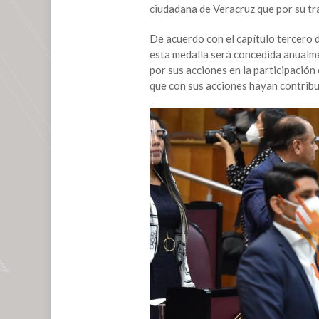
ciudadana de Veracruz que por su tr
para
la
De acuerdo con el capítulo tercero d
entrega
esta medalla será concedida anualme
de
por sus acciones en la participación
la
que con sus acciones hayan contribu
Medalla
“Adolfo
Ruiz
Cortines
2020”