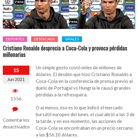
DEPORTES
DESTACADA
VIRALES
Cristiano Ronaldo desprecia a Coca-Cola y provoca pérdidas
millonarias
Un simple gesto costó miles de millones de
15
dólares. El desdén que hizo Cristiano Ronaldo a
Jun 2021
Coca-Cola en la conferencia de prensa previo al
duelo de Portugal vs Hungría le causó grandes
pérdidas a la refresquera.
1556
O al menos, eso es lo que indicó el mercado
bursátil europeo del lunes, el cual abrió a las 3 de
Comentarios
la tarde, y en ese momento, las acciones de
desactivados
Coca-Cola se encontraban en un precio cercano
a las $56.10 dólares.
en