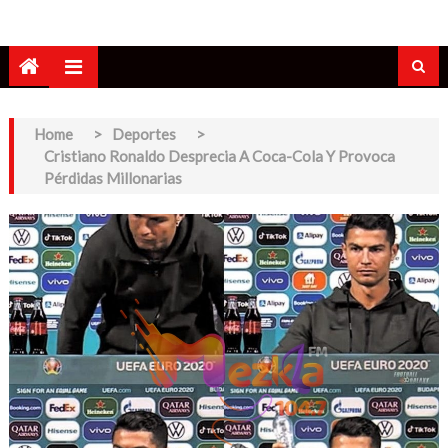
Home
>
Deportes
>
Cristiano Ronaldo Desprecia A Coca-Cola Y Provoca
Pérdidas Millonarias