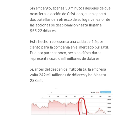
Cristiano
Sin embargo, apenas 30 minutos después de que
Ronaldo
ocurriera la acción de Cristiano, quien apartó
desprecia
dos botellas del refresco de su lugar, el valor de
a
las acciones se desplomaron hasta llegar a
Coca-
$55.22 dólares.
Cola
y
Este hecho, representó una caída de 1.6 por
provoca
ciento para la compañía en el mercado bursátil.
pérdidas
Pudiera parecer poco, pero en cifras duras,
millonarias
representa cuatro mil millones de dólares.
Sí, antes del desdén del futbolista, la empresa
valía 242 mil millones de dólares y bajó hasta
238 mil.