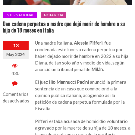
INTERNACIONAL
NOTA ROJA
Dan cadena perpetua a madre que dejó morir de hambre a su
hija de 18 meses en Italia
Una madre italiana,
Alessia Pifferi
, fue
13
condenada este lunes a cadena perpetua por
May 2024
haber dejado morir de hambre en 2022 a su hija
Diana, de tan solo año y medio de vida, según
anunció un tribunal penal de
Milán.
430
El juez
Ilio Mannucci Pacini
anunció la primera
sentencia de un caso que conmocionó a la
Comentarios
opinión pública italiana, acogiendo así la
desactivados
petición de cadena perpetua formulada por la
Fiscalía.
en
Dan
Pifferi estaba acusada de homicidio voluntario
cadena
agravado por la muerte de su hija de 18 meses, a
perpetua
la que dejó sola en su casa de la periferia