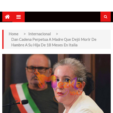
Home
>
Internacional
>
Dan Cadena Perpetua A Madre Que Dejó Morir De
Hambre A Su Hija De 18 Meses En Italia