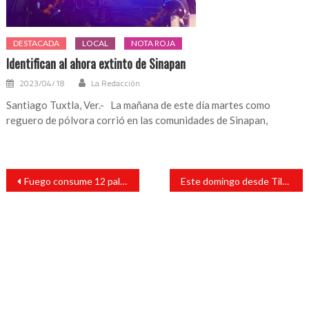
DESTACADA
LOCAL
NOTA ROJA
Identifican al ahora extinto de Sinapan
2023/04/18
La Redacción
Santiago Tuxtla, Ver.- La mañana de este día martes como
reguero de pólvora corrió en las comunidades de Sinapan,
Navegación
Fuego consume 12 palapas en malecón de Campeche
Este domingo desde Tilapan, el candidato a diputado por el distrito 25, Rafael Fararoni
de
entradas