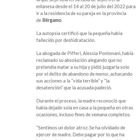
a
milanesa desde el 14 al 20 de julio del 2022 para
madre
ir a la residencia de su pareja en la provincia
que
de
Bérgamo
.
dejó
morir
La autopsia certificó que la pequeña había
de
fallecido por deshidratación.
hambre
a
La abogada de Pifferi, Alessia Pontenani, había
su
reclamado su absolución alegando que no
hija
pretendía matar a su hija y pidió juzgarla solo
de
por el delito de abandono de menor, achacando
18
sus acciones a la “vida terrible” y “la
meses
desatención” que la acusada padeció.
en
Italia
Durante el proceso, la madre reconoció que
había dejado sola en casa a la pequeña en otras
ocasiones, incluso fines de semana completos.
“Sentimos un dolor atroz. Se ha olvidado de
ejercer de madre. Debe pagar por lo que ha