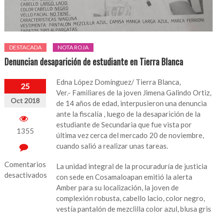
DESTACADA
NOTA ROJA
Denuncian desaparición de estudiante en Tierra Blanca
Edna López Domínguez/ Tierra Blanca,
25
Ver.- Familiares de la joven Jimena Galindo Ortiz,
Oct 2018
de 14 años de edad, interpusieron una denuncia
ante la fiscalía , luego de la desaparición de la
estudiante de Secundaria que fue vista por
1355
última vez cerca del mercado 20 de noviembre,
cuando salió a realizar unas tareas.
Comentarios
La unidad integral de la procuraduría de justicia
desactivados
con sede en Cosamaloapan emitió la alerta
Amber para su localización, la joven de
en
complexión robusta, cabello lacio, color negro,
Denuncian
vestía pantalón de mezclilla color azul, blusa gris
desaparición