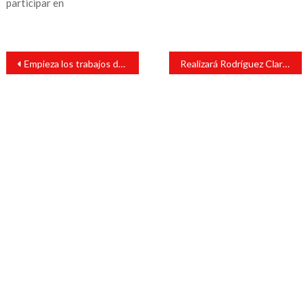
participar en
Navegación
Empieza los trabajos de la selección de San Andrés
Realizará Rodríguez Clara carrera para contribuir con damnificados
de
entradas