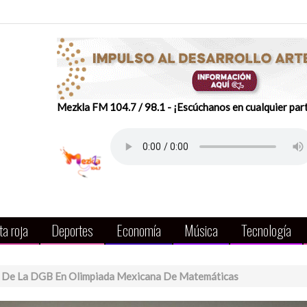
Mezkla FM 104.7 / 98.1 - ¡Escúchanos en cualquier par
a roja
Deportes
Economía
Música
Tecnología
s De La DGB En Olimpiada Mexicana De Matemáticas