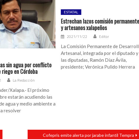
ESTATAL
Estrechan lazos comisión permanent
y artesanos xalapeños
2021/11/22
Editor
La Comisión Permanente de Desarrol
Artesanal, integrada por el diputado y
las diputadas, Ramón Díaz Ávila,
as sin agua por conflicto
presidente; Verónica Pulido Herrera
e riego en Córdoba
2
La Redacción
nder/Xalapa.- El próximo
bre estarán acudiendo las
de agua y medio ambiente a
a resolver
Cofepris emite alerta por jarabe infantil Tempra