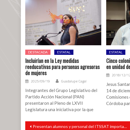
Olimpiada
Mexicana
de
Matemáticas
DESTACADA
ESTATAL
ESTATAL
Incluirían en la Ley medidas
Cinco coloni
reeducativas para personas agresoras
en unidad d
de mujeres
2018/12/1
2025/09/19
Guadalupe Cagal
Jesus Santa
Integrantes del Grupo Legislativo del
14 de diciem
Partido Acción Nacional (PAN)
Comisiones 
presentaron al Pleno de LXVII
Córdoba par
Legislatura una iniciativa por la que
Navegación
Presentan alumnos y personal del ITSSAT importantes proyectos de beneficio social, ante Consejo de Vinculación
de