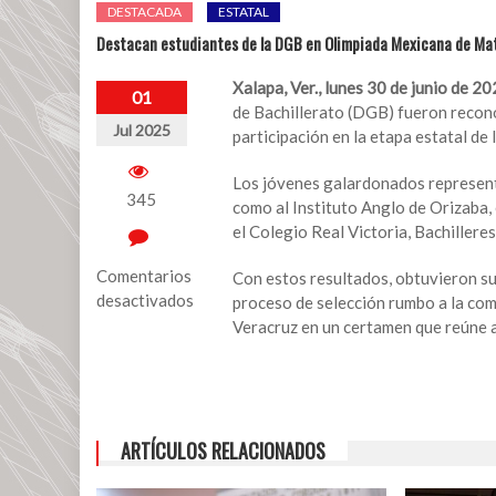
DESTACADA
ESTATAL
Destacan estudiantes de la DGB en Olimpiada Mexicana de M
Xalapa, Ver., lunes 30 de junio de 20
01
de Bachillerato (DGB) fueron recono
Jul 2025
participación en la etapa estatal d
Los jóvenes galardonados representa
345
como al Instituto Anglo de Orizaba,
el Colegio Real Victoria, Bachilleres
Comentarios
Con estos resultados, obtuvieron su 
desactivados
proceso de selección rumbo a la com
Veracruz en un certamen que reúne a
en
Destacan
estudiantes
de
la
ARTÍCULOS RELACIONADOS
DGB
en