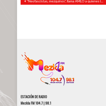
“Neofascistas, mezquinos”, llama AMLO a quienes lo atacan por la tragedia en Puebla
de
entradas
ESTACIÓN DE RADIO
Mezkla FM 104.7 | 98.1