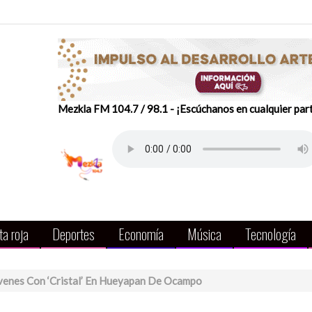
Mezkla FM 104.7 / 98.1 - ¡Escúchanos en cualquier par
a roja
Deportes
Economía
Música
Tecnología
venes Con ‘cristal’ En Hueyapan De Ocampo