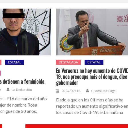
ESTATAL
DESTACADA
ESTATAL
En Veracruz no hay aumento de COVI
19, nos preocupa más el dengue, dice
s detienen a feminicida
gobernador
9
La Redacción
2024/07/16
Guadalupe Cagal
r. - El 6 de marzo del año
Dado a que en los últimos días se ha
jer de nombre Rosa
reportado un aumento significativo e
dríguez de 30 años,
los casos de Covid-19, esta mañana