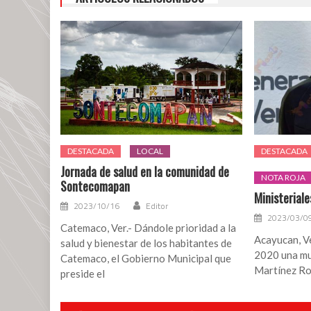
‘cristal’
en
Hueyapan
de
Ocampo
DESTACADA
LOCAL
DESTACADA
Jornada de salud en la comunidad de
NOTA ROJA
Sontecomapan
Ministeriale
2023/10/16
Editor
2023/03/0
Catemaco, Ver.- Dándole prioridad a la
Acayucan, Ve
salud y bienestar de los habitantes de
2020 una mu
Catemaco, el Gobierno Municipal que
Martínez Ro
preside el
Navegación