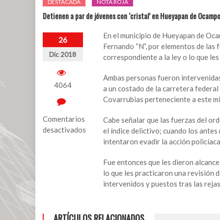
DESTACADA
NOTA ROJA
Detienen a par de jóvenes con ‘cristal’ en Hueyapan de Ocamp
En el municipio de Hueyapan de Ocam
26
Fernando “N”, por elementos de las f
Dic 2018
correspondiente a la ley o lo que les
Ambas personas fueron intervenidas
4064
a un costado de la carretera federal 
Covarrubias perteneciente a este m
Comentarios
Cabe señalar que las fuerzas del ord
desactivados
el índice delictivo; cuando los ante
intentaron evadir la acción policíaca
en
Detienen
Fue entonces que les dieron alcance 
a
lo que les practicaron una revisión 
par
intervenidos y puestos tras las rejas
de
jóvenes
con
ARTÍCULOS RELACIONADOS