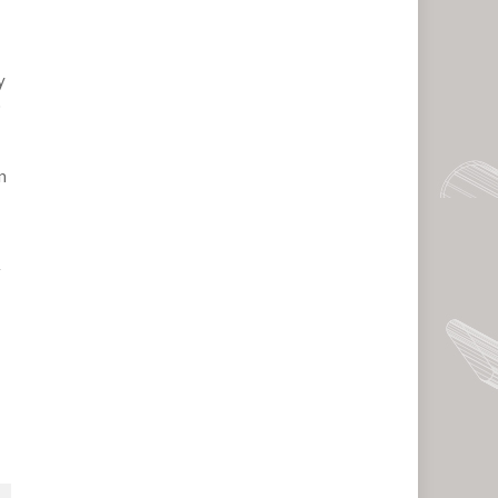
y
o
n
r