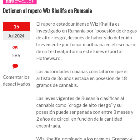
ESPECTÁCULOS
Detienen al rapero Wiz Khalifa en Rumania
El rapero estadounidense Wiz Khalifa es
15
investigado en Rumanía por “posesión de drogas
Jul 2024
de alto riesgo”, después de haber sido detenido
brevemente por fumar marihuana en el escenario
de un festival, informa este lunes el portal
586
Hotnews.ro.
Las autoridades rumanas constataron que el
Comentarios
artista de 36 años estaba en posesión de 18
desactivados
gramos de cannabis.
en
Las leyes vigentes de Rumanía clasifican al
Detienen
cannabis como “droga de alto riesgo” y su
al
posesión puede ser penada con entre 3 meses y
rapero
2 años de cárcel, en función de la cantidad
Wiz
encontrada.
Khalifa
en
Wiz Khalifa, nominado a los premios Grammy y