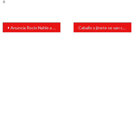
a
Navegación
Anuncia Rocío Nahle a Contralor General del Estado
Caballo y jinete se van contra la gente durante carrera en fiestas populares
de
entradas