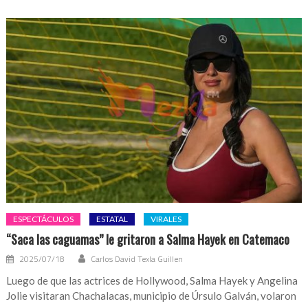
ESPECTÁCULOS
ESTATAL
VIRALES
“Saca las caguamas” le gritaron a Salma Hayek en Catemaco
2025/07/18
Carlos David Texla Guillen
Luego de que las actrices de Hollywood, Salma Hayek y Angelina
Jolie visitaran Chachalacas, municipio de Úrsulo Galván, volaron