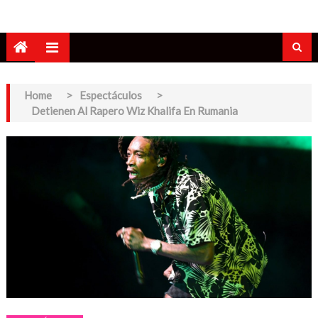
Home
>
Espectáculos
>
Detienen Al Rapero Wiz Khalifa En Rumania