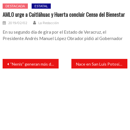
DESTACADA
ESTATAL
AMLO urge a Cuitláhuac y Huerta concluir Censo del Bienestar
2019/02/02
La Redacción
En su segundo día de gira por el Estado de Veracruz, el
Presidente Andrés Manuel López Obrador pidió al Gobernador
Navegación
“Nenis” generan más de 9 millones de pesos al día: UNAM
Nace en San Luis Potosí primer bebé con anticuerpos contra el COVID-19
de
entradas