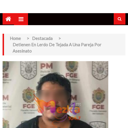
Home
>
Destacada
>
Detienen En Lerdo De Tejada A Una Pareja Por
Asesinato