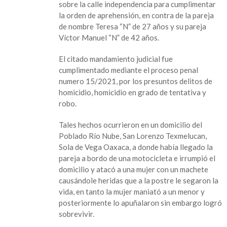
sobre la calle independencia para cumplimentar
Detienen
la orden de aprehensión, en contra de la pareja
en
de nombre Teresa “N” de 27 años y su pareja
Lerdo
Víctor Manuel “N” de 42 años.
de
Tejada
El citado mandamiento judicial fue
a
cumplimentado mediante el proceso penal
una
numero 15/2021, por los presuntos delitos de
pareja
homicidio, homicidio en grado de tentativa y
por
robo.
asesinato
Tales hechos ocurrieron en un domicilio del
Poblado Río Nube, San Lorenzo Texmelucan,
Sola de Vega Oaxaca, a donde había llegado la
pareja a bordo de una motocicleta e irrumpió el
domicilio y atacó a una mujer con un machete
causándole heridas que a la postre le segaron la
vida, en tanto la mujer maniató a un menor y
posteriormente lo apuñalaron sin embargo logró
sobrevivir.