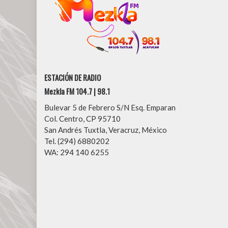
ESTACIÓN DE RADIO
Mezkla FM 104.7 | 98.1
Bulevar 5 de Febrero S/N Esq. Emparan
Col. Centro, CP 95710
San Andrés Tuxtla, Veracruz, México
Tel. (294) 6880202
WA: 294 140 6255