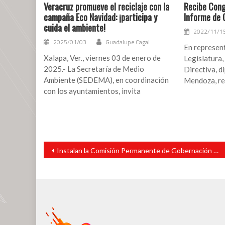
Veracruz promueve el reciclaje con la
Recibe Cong
campaña Eco Navidad: ¡participa y
Informe de 
cuida el ambiente!
2022/11/1
2025/01/03
Guadalupe Cagal
En represent
Xalapa, Ver., viernes 03 de enero de
Legislatura,
2025.- La Secretaría de Medio
Directiva, 
Ambiente (SEDEMA), en coordinación
Mendoza, rec
con los ayuntamientos, invita
Navegación
Instalan la Comisión Permanente de Gobernación del Congreso local
de
entradas