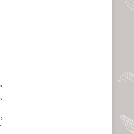
a,
do
na
s