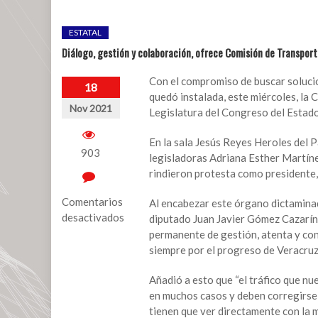
ESTATAL
Diálogo, gestión y colaboración, ofrece Comisión de Transpor
Con el compromiso de buscar solucio
18
quedó instalada, este miércoles, la
Nov 2021
Legislatura del Congreso del Estado
En la sala Jesús Reyes Heroles del 
903
legisladoras Adriana Esther Martíne
rindieron protesta como presidente, 
Comentarios
Al encabezar este órgano dictaminad
desactivados
diputado Juan Javier Gómez Cazarín,
permanente de gestión, atenta y con
en
siempre por el progreso de Veracruz
Diálogo,
gestión
Añadió a esto que “el tráfico que n
y
en muchos casos y deben corregirse 
colaboración,
tienen que ver directamente con la m