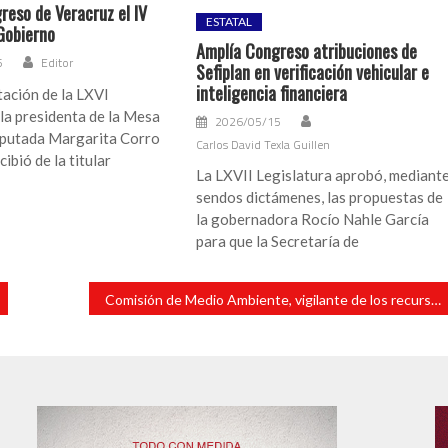
reso de Veracruz el IV
ESTATAL
Gobierno
Amplía Congreso atribuciones de
5
Editor
Sefiplan en verificación vehicular e
inteligencia financiera
ación de la LXVI
 la presidenta de la Mesa
2026/05/15
diputada Margarita Corro
Carlos David Texla Guillen
ibió de la titular
La LXVII Legislatura aprobó, mediant
sendos dictámenes, las propuestas de
la gobernadora Rocío Nahle García
para que la Secretaría de
Comisión de Medio Ambiente, vigilante de los recursos naturales de Veracruz