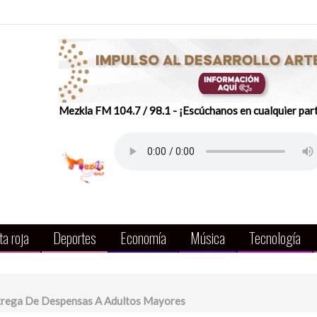
Mezkla FM 104.7 / 98.1 - ¡Escúchanos en cualquier par
a roja
Deportes
Economía
Música
Tecnología
ntrega De Despensas A Adultos Mayores