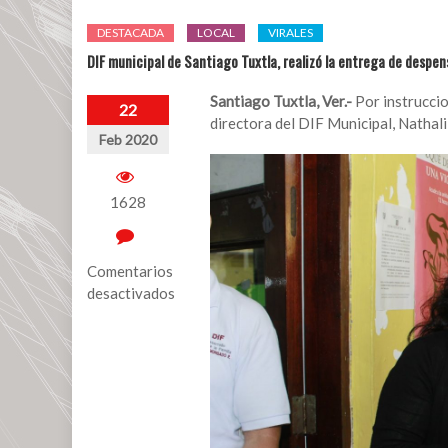
DESTACADA
LOCAL
VIRALES
DIF municipal de Santiago Tuxtla, realizó la entrega de despe
Santiago Tuxtla, Ver.-
Por instruccio
22
directora del DIF Municipal, Nathal
Feb 2020
1628
Comentarios
desactivados
en
DIF
municipal
de
Santiago
Tuxtla,