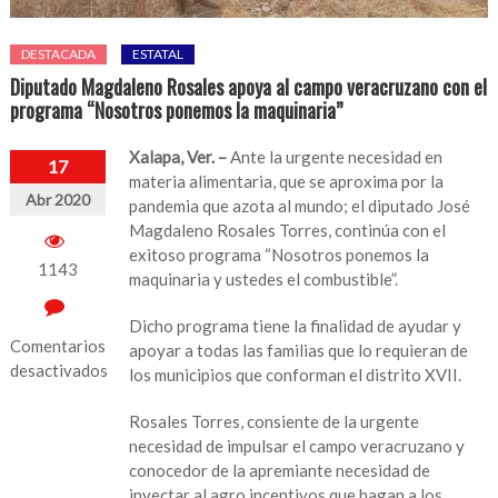
DESTACADA
ESTATAL
Diputado Magdaleno Rosales apoya al campo veracruzano con el
programa “Nosotros ponemos la maquinaria”
Xalapa, Ver. –
Ante la urgente necesidad en
17
materia alimentaria, que se aproxima por la
Abr 2020
pandemia que azota al mundo; el diputado José
Magdaleno Rosales Torres, continúa con el
exitoso programa “Nosotros ponemos la
1143
maquinaria y ustedes el combustible”.
Dicho programa tiene la finalidad de ayudar y
Comentarios
apoyar a todas las familias que lo requieran de
desactivados
los municipios que conforman el distrito XVII.
en
Rosales Torres, consiente de la urgente
Diputado
necesidad de impulsar el campo veracruzano y
Magdaleno
conocedor de la apremiante necesidad de
Rosales
inyectar al agro incentivos que hagan a los