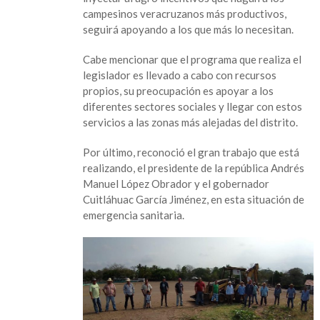
apoya
campesinos veracruzanos más productivos,
al
seguirá apoyando a los que más lo necesitan.
campo
veracruzano
Cabe mencionar que el programa que realiza el
con
legislador es llevado a cabo con recursos
el
propios, su preocupación es apoyar a los
programa
diferentes sectores sociales y llegar con estos
“Nosotros
servicios a las zonas más alejadas del distrito.
ponemos
la
Por último, reconoció el gran trabajo que está
maquinaria”
realizando, el presidente de la república Andrés
Manuel López Obrador y el gobernador
Cuitláhuac García Jiménez, en esta situación de
emergencia sanitaria.