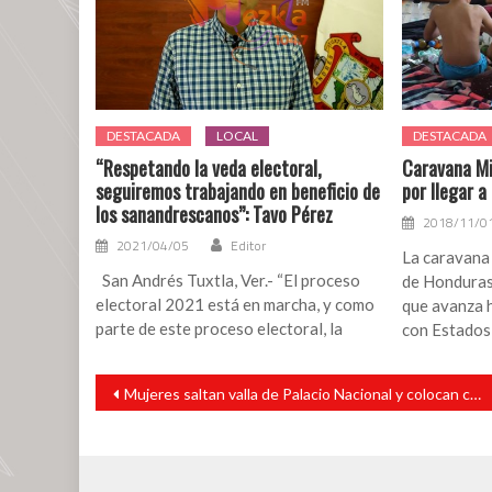
DESTACADA
LOCAL
DESTACADA
“Respetando la veda electoral,
Caravana Mi
seguiremos trabajando en beneficio de
por llegar a
los sanandrescanos”: Tavo Pérez
2018/11/0
2021/04/05
Editor
La caravana
San Andrés Tuxtla, Ver.- “El proceso
de Honduras
electoral 2021 está en marcha, y como
que avanza h
parte de este proceso electoral, la
con Estados
Navegación
Mujeres saltan valla de Palacio Nacional y colocan cruces en protesta contra feminicidios
de
entradas