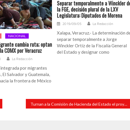
Separar temporalmente a Winckler d
la FGE, decisión plural de la LXV
Legislatura: Diputados de Morena
2019/09/05
La Redacción
Xalapa, Veracruz.- La determinación d
NACIONAL
separar temporalmente a Jorge
grante cambia ruta; optan
Winckler Ortíz de la Fiscalía General
 la CDMX por Veracruz
del Estado y designar como
1
La Redacción
 integrada por migrantes
, El Salvador y Guatemala,
acia la frontera de México
Turnan a la Comisión de Hacienda del Estado el proyecto de Egresos 2022