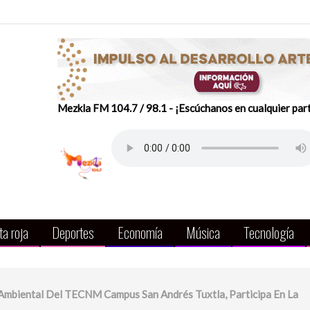
Mezkla FM 104.7 / 98.1 - ¡Escúchanos en cualquier par
a roja
Deportes
Economía
Música
Tecnología
Ambiental Del TECNM Campus San Andrés Tuxtla, Participa En La