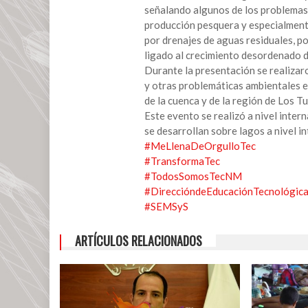
señalando algunos de los problemas 
Programa
producción pesquera y especialmente
Educativo
por drenajes de aguas residuales, po
de
ligado al crecimiento desordenado de
Ingeniería
Durante la presentación se realizar
Ambiental
y otras problemáticas ambientales en
del
de la cuenca y de la región de Los Tu
TECNM
Este evento se realizó a nivel inter
Campus
se desarrollan sobre lagos a nivel in
San
#MeLlenaDeOrgulloTec
Andrés
#TransformaTec
Tuxtla,
#TodosSomosTecNM
participa
#DireccióndeEducaciónTecnológic
en
#SEMSyS
la
18a
ARTÍCULOS RELACIONADOS
Conferencia
Mundial
de
Lagos