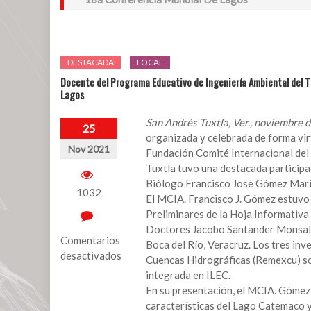
DESTACADA
LOCAL
Docente del Programa Educativo de Ingeniería Ambiental del T
Lagos
San Andrés Tuxtla, Ver., noviembre 
25
organizada y celebrada de forma vir
Nov 2021
Fundación Comité Internacional del
Tuxtla tuvo una destacada participa
Biólogo Francisco José Gómez Marín,
1032
El MCIA. Francisco J. Gómez estuvo 
Preliminares de la Hoja Informativa 
Doctores Jacobo Santander Monsalvo 
Comentarios
Boca del Río, Veracruz. Los tres in
desactivados
Cuencas Hidrográficas (Remexcu) so
integrada en ILEC.
en
En su presentación, el MCIA. Gómez 
Docente
características del Lago Catemaco y 
del