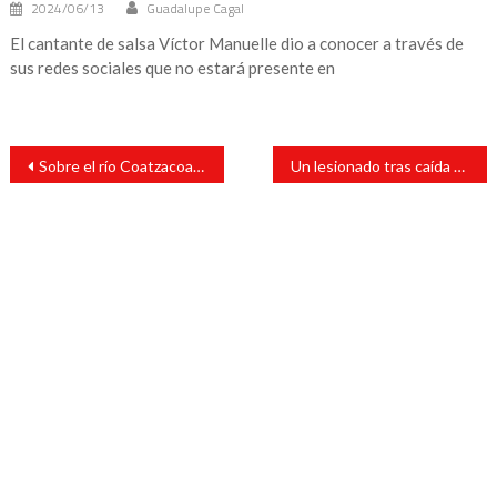
2024/06/13
Guadalupe Cagal
El cantante de salsa Víctor Manuelle dio a conocer a través de
sus redes sociales que no estará presente en
Navegación
Sobre el río Coatzacoalcos fue hallado un hombre sin 4ida
Un lesionado tras caída de camioneta desde un puente
de
entradas