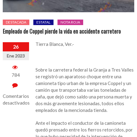
DESTACADA
ESTATAL
NOTA ROJA
Empleado de Coppel pierde la vida en accidente carretero
Tierra Blanca, Ver.-
26
Ene 2023
Sobre la carretera federal la Granja a Tres Valles
784
se registró un aparatoso choque entre una
camioneta tipo urban de la empresa Coppel y un
camión que transportaba varias toneladas de
Comentarios
caña, que dejó como saldo una persona muerta y
desactivados
dos más gravemente lesionadas, todos ellos
empleados de la mencionada tienda.
en
Empleado
Ante el impacto el conductor de la camioneta
de
quedó prensado entre los fierros retorcidos, por
Coppel
lo que hubo necesidad de la intervención de