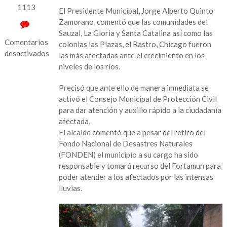
1113
El Presidente Municipal, Jorge Alberto Quinto
Zamorano, comentó que las comunidades del
Sauzal, La Gloria y Santa Catalina así como las
Comentarios
colonias las Plazas, el Rastro, Chicago fueron
desactivados
las más afectadas ante el crecimiento en los
niveles de los ríos.
en
En
Precisó que ante ello de manera inmediata se
Hueyapan
activó el Consejo Municipal de Protección Civil
de
para dar atención y auxilio rápido a la ciudadanía
Ocampo
afectada,
al
El alcalde comentó que a pesar del retiro del
menos
Fondo Nacional de Desastres Naturales
500
(FONDEN) el municipio a su cargo ha sido
familias
responsable y tomará recurso del Fortamun para
son
poder atender a los afectados por las intensas
afectadas
lluvias.
por
lluvias