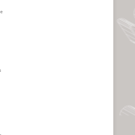
te
s
s