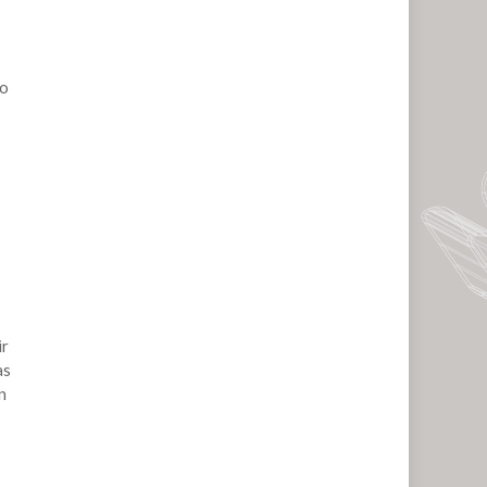
lo
ir
as
n