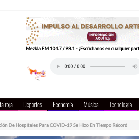
Mezkla FM 104.7 / 98.1 - ¡Escúchanos en cualquier par
a roja
Deportes
Economía
Música
Tecnología
ción De Hospitales Para COVID-19 Se Hizo En Tiempo Récord