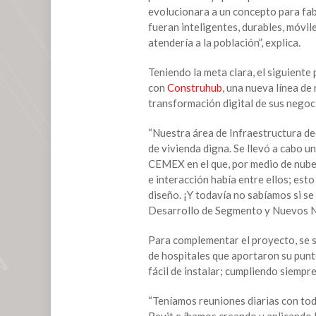
COVID-
evolucionara a un concepto para fab
19
fueran inteligentes, durables, móvil
se
atendería a la población”, explica.
hizo
en
Teniendo la meta clara, el siguiente
tiempo
con
Construhub
, una nueva línea d
récord
transformación digital de sus negoci
“Nuestra área de Infraestructura d
de vivienda digna. Se llevó a cabo u
CEMEX en el que, por medio de nube
e interacción había entre ellos; est
diseño. ¡Y todavía no sabíamos si se
Desarrollo de Segmento y Nuevos 
Para complementar el proyecto, se s
de hospitales que aportaron su punt
fácil de instalar; cumpliendo siempre
“Teníamos reuniones diarias con tod
Revit e íbamos creando y aplicando 