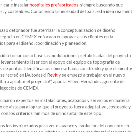
ricar e instalar
hospitales prefabricados
, siempre buscando que
es, y costeables. Conociendo la necesidad del país, esta idea realmen
 paso detonador fue aterrizar la conceptualización de diseño
e negocio en CEMEX enfocada en apoyar a sus clientes en la
os para el diseño, coordinación y planeación.
ecidió tomar como base las modulaciones prefabricadas del proyecto
n levantamiento láser con el apoyo del equipo de topografía de
s de puntos, identificamos cómo se había construido y qué elemento
o se recreó en [Autodesk]
Revit
y se empezó a trabajar en el nuevo
 iba a aprobar el proyecto!”, apunta Eileen Hernández, gerente de
Negocios de CEMEX.
umaron expertos en instalaciones, acabados y servicios en materia
o de vista para lograr que el proyecto fuera adaptativo, costeable y
 con los criterios mínimos de un hospital de este tipo.
os los involucrados para ver el avance y evolución del concepto en
los cambios que nos solicitaban, y diseñando arquitectónicamente lo