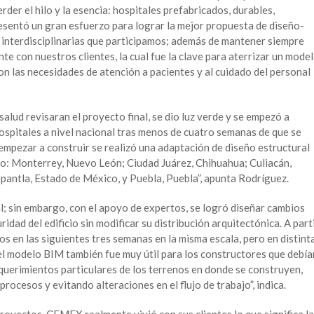
der el hilo y la esencia: hospitales prefabricados, durables,
resentó un gran esfuerzo para lograr la mejor propuesta de diseño-
interdisciplinarias que participamos; además de mantener siempre
te con nuestros clientes, la cual fue la clave para aterrizar un mode
on las necesidades de atención a pacientes y al cuidado del personal
salud revisaran el proyecto final, se dio luz verde y se empezó a
hospitales a nivel nacional tras menos de cuatro semanas de que se
empezar a construir se realizó una adaptación de diseño estructural
cio: Monterrey, Nuevo León; Ciudad Juárez, Chihuahua; Culiacán,
epantla, Estado de México, y Puebla, Puebla”, apunta Rodríguez.
l; sin embargo, con el apoyo de expertos, se logró diseñar cambios
idad del edificio sin modificar su distribución arquitectónica. A part
los en las siguientes tres semanas en la misma escala, pero en distint
del modelo BIM también fue muy útil para los constructores que debía
 requerimientos particulares de los terrenos en donde se construyen,
rocesos y evitando alteraciones en el flujo de trabajo”, indica.
royectos, CEMEX realmente vivió con sus clientes lo que significa la