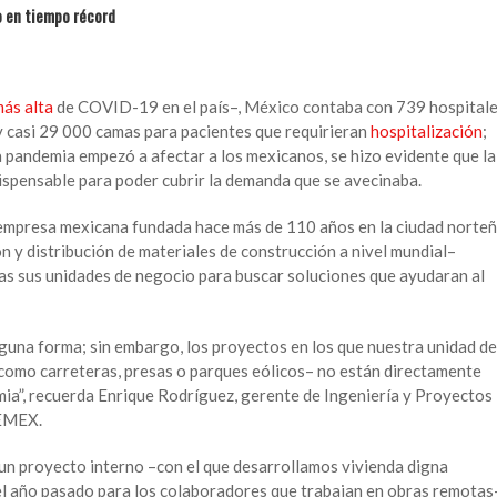
o en tiempo récord
ás alta
de COVID-19 en el país–, México contaba con 739 hospital
y casi 29 000 camas para pacientes que requirieran
hospitalización
;
 pandemia empezó a afectar a los mexicanos, se hizo evidente que la
dispensable para poder cubrir la demanda que se avecinaba.
mpresa mexicana fundada hace más de 110 años en la ciudad norte
ón y distribución de materiales de construcción a nivel mundial–
as sus unidades de negocio para buscar soluciones que ayudaran al
una forma; sin embargo, los proyectos en los que nuestra unidad de
–como carreteras, presas o parques eólicos– no están directamente
ia”, recuerda Enrique Rodríguez, gerente de Ingeniería y Proyectos
CEMEX.
un proyecto interno –con el que desarrollamos vivienda digna
l año pasado para los colaboradores que trabajan en obras remotas