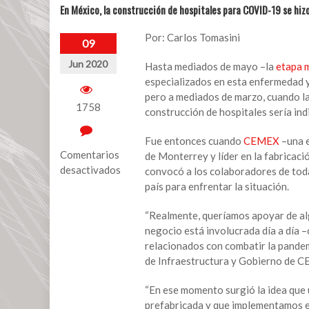
En México, la construcción de hospitales para COVID-19 se hiz
Por: Carlos Tomasini
09
Jun 2020
Hasta mediados de mayo –la
etapa m
especializados en esta enfermedad 
pero a mediados de marzo, cuando la
1758
construcción de hospitales sería in
Fue entonces cuando
CEMEX
–una e
Comentarios
de Monterrey y líder en la fabricaci
desactivados
convocó a los colaboradores de tod
país para enfrentar la situación.
en
En
“Realmente, queríamos apoyar de alg
México,
negocio está involucrada día a día 
la
relacionados con combatir la pandem
construcción
de Infraestructura y Gobierno de 
de
hospitales
“En ese momento surgió la idea que 
para
prefabricada y que implementamos e