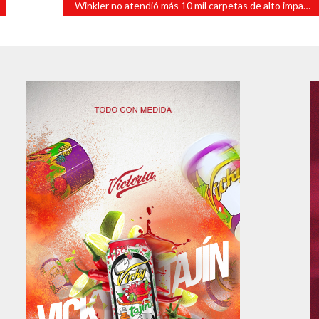
Winkler no atendió más 10 mil carpetas de alto impacto: Cuitláhuac