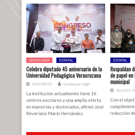
DESTACADA
ESTATAL
ESTATAL
Celebra diputado 45 aniversario de la
Respaldan d
Universidad Pedagógica Veracruzana
de papel en 
municipal
2025/09/23
Guadalupe Cagal
2022/02/1
La institución actualmente tiene 16
Con el objet
centros escolares y una amplia oferta
cumplimiento
en maestrías y doctorados, afirmó José
reducción de
Reveriano Marín Hernández.
Navegación