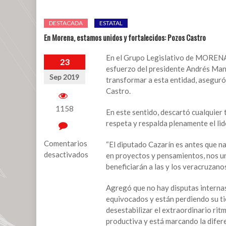
DESTACADA
ESTATAL
En Morena, estamos unidos y fortalecidos: Pozos Castro
En el Grupo Legislativo de MORENA 
23
esfuerzo del presidente Andrés Man
Sep 2019
transformar a esta entidad, aseguró
Castro.
1158
En este sentido, descartó cualquier t
respeta y respalda plenamente el li
Comentarios
“El diputado Cazarín es antes que
desactivados
en proyectos y pensamientos, nos un
beneficiarán a las y los veracruzano
en
En
Agregó que no hay disputas internas
Morena,
equivocados y están perdiendo su t
estamos
desestabilizar el extraordinario rit
unidos
productiva y está marcando la difere