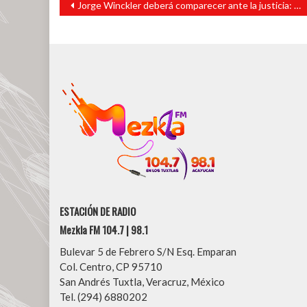
Jorge Winckler deberá comparecer ante la justicia: Diputados de Morena
de
entradas
ESTACIÓN DE RADIO
Mezkla FM 104.7 | 98.1
Bulevar 5 de Febrero S/N Esq. Emparan
Col. Centro, CP 95710
San Andrés Tuxtla, Veracruz, México
Tel. (294) 6880202