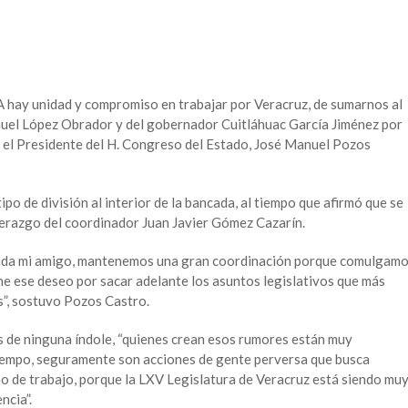
hay unidad y compromiso en trabajar por Veracruz, de sumarnos al
uel López Obrador y del gobernador Cuitláhuac García Jiménez por
 el Presidente del H. Congreso del Estado, José Manuel Pozos
ipo de división al interior de la bancada, al tiempo que afirmó que se
derazgo del coordinador Juan Javier Gómez Cazarín.
 nada mi amigo, mantenemos una gran coordinación porque comulgam
e ese deseo por sacar adelante los asuntos legislativos que más
s”, sostuvo Pozos Castro.
 de ninguna índole, “quienes crean esos rumores están muy
iempo, seguramente son acciones de gente perversa que busca
mo de trabajo, porque la LXV Legislatura de Veracruz está siendo mu
ncia”.