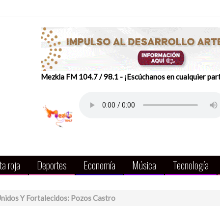
Mezkla FM 104.7 / 98.1 - ¡Escúchanos en cualquier par
a roja
Deportes
Economía
Música
Tecnología
nidos Y Fortalecidos: Pozos Castro