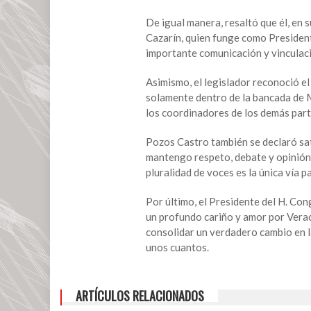
y
fortalecidos:
De igual manera, resaltó que él, en
Pozos
Cazarín, quien funge como Presiden
Castro
importante comunicación y vinculació
Asimismo, el legislador reconoció e
solamente dentro de la bancada de 
los coordinadores de los demás part
Pozos Castro también se declaró sati
mantengo respeto, debate y opinión p
pluralidad de voces es la única vía 
Por último, el Presidente del H. Co
un profundo cariño y amor por Veracr
consolidar un verdadero cambio en la
unos cuantos.
ARTÍCULOS RELACIONADOS