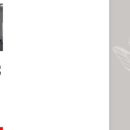
a
e
l