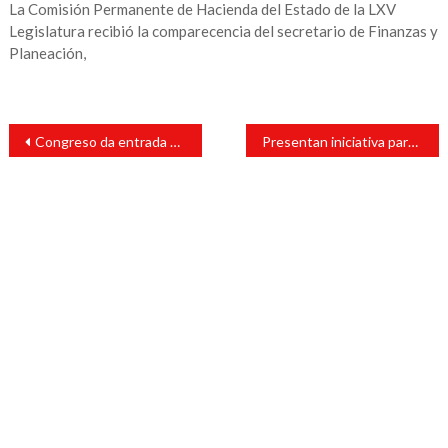
La Comisión Permanente de Hacienda del Estado de la LXV
Legislatura recibió la comparecencia del secretario de Finanzas y
Planeación,
Navegación
Congreso da entrada a iniciativa que crea los Juzgados Laborales
Presentan iniciativa para participación ciudadana en legislación municipal
de
entradas