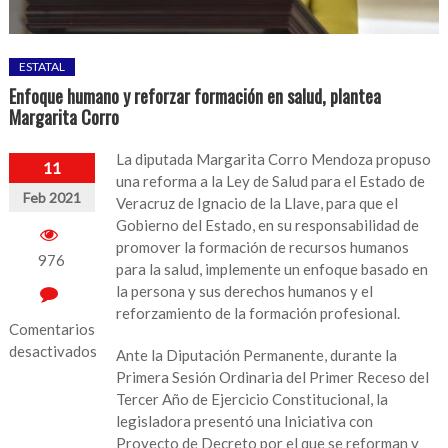
ESTATAL
Enfoque humano y reforzar formación en salud, plantea
Margarita Corro
La diputada Margarita Corro Mendoza propuso
11
una reforma a la Ley de Salud para el Estado de
Feb 2021
Veracruz de Ignacio de la Llave, para que el
Gobierno del Estado, en su responsabilidad de
promover la formación de recursos humanos
976
para la salud, implemente un enfoque basado en
la persona y sus derechos humanos y el
reforzamiento de la formación profesional.
Comentarios
desactivados
Ante la Diputación Permanente, durante la
Primera Sesión Ordinaria del Primer Receso del
en
Tercer Año de Ejercicio Constitucional, la
Enfoque
legisladora presentó una Iniciativa con
humano
Proyecto de Decreto por el que se reforman y