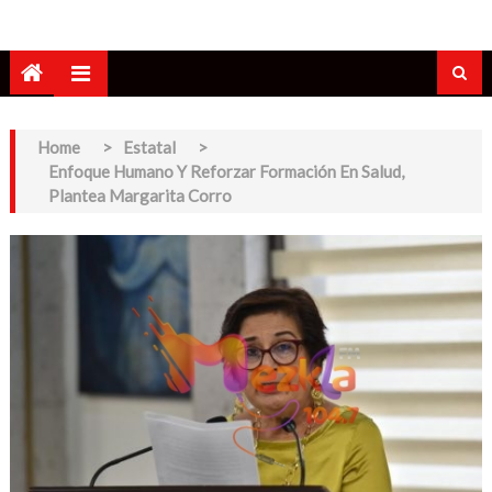
Home
>
Estatal
>
Enfoque Humano Y Reforzar Formación En Salud,
Plantea Margarita Corro