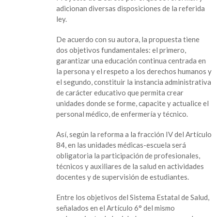
y
adicionan diversas disposiciones de la referida
reforzar
ley.
formación
en
De acuerdo con su autora, la propuesta tiene
salud,
dos objetivos fundamentales: el primero,
plantea
garantizar una educación continua centrada en
Margarita
la persona y el respeto a los derechos humanos y
Corro
el segundo, constituir la instancia administrativa
de carácter educativo que permita crear
unidades donde se forme, capacite y actualice el
personal médico, de enfermería y técnico.
Así, según la reforma a la fracción IV del Artículo
84, en las unidades médicas-escuela será
obligatoria la participación de profesionales,
técnicos y auxiliares de la salud en actividades
docentes y de supervisión de estudiantes.
Entre los objetivos del Sistema Estatal de Salud,
señalados en el Artículo 6° del mismo