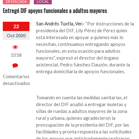
DESTACADA
LOCAL
Entregó DIF apoyos funcionales a adultos mayores
San Andrés Tuxtla, Ver.-
“Por instrucciones de la
22
presidenta del DIF, Lily Pérez de Pérez quien
Oct 2020
está interesada en apoyar a quienes más lo
necesitan, continuamos entregando apoyos
funcionales, en esta ocasión para adultos
1058
mayores”, expresó el director del órgano
asistencial, Pedro Sánchez Dauzón, durante la
entrega domiciliaria de apoyos funcionales.
Comentarios
desactivados
en
Tomando en cuenta las medidas sanitarias, el
Entregó
director del DIF acudió a entregar muletas y
DIF
sillas de ruedas a adultos mayores de la zona
apoyos
rural y urbana, quienes agradecieron la
funcionales
preocupación de la presidenta del DIF, por las
a
facilidades y pronta respuesta a las solicitudes
adultos
de los apoyos que anticipadamente realizaron