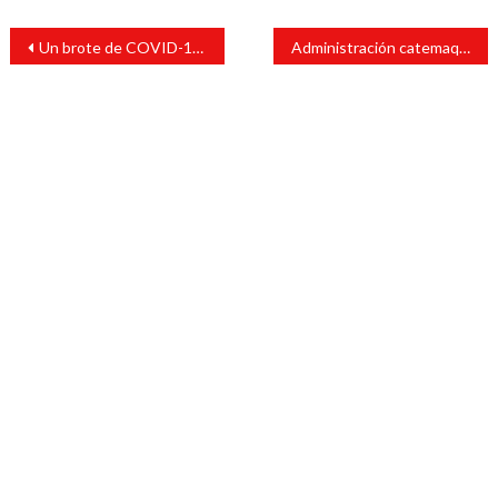
Navegación
Un brote de COVID-19 afecta al partido Morena
Administración catemaqueña informa sobre celebraciones de muertos
de
entradas