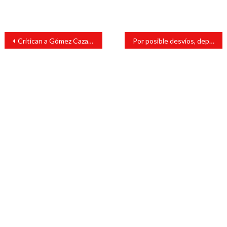
Navegación
Critican a Gómez Cazarín por foto publicada en redes sociales
Por posible desvíos, depurarán padrón de programas sociales en Veracruz
de
entradas