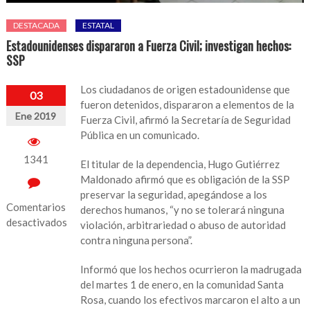
DESTACADA
ESTATAL
Estadounidenses dispararon a Fuerza Civil; investigan hechos:
SSP
Los ciudadanos de origen estadounidense que
03
fueron detenidos, dispararon a elementos de la
Ene 2019
Fuerza Civil, afirmó la Secretaría de Seguridad
Pública en un comunicado.
1341
El titular de la dependencia, Hugo Gutiérrez
Maldonado afirmó que es obligación de la SSP
preservar la seguridad, apegándose a los
Comentarios
derechos humanos, “y no se tolerará ninguna
desactivados
violación, arbitrariedad o abuso de autoridad
contra ninguna persona”.
en
Estadounidenses
Informó que los hechos ocurrieron la madrugada
dispararon
del martes 1 de enero, en la comunidad Santa
a
Rosa, cuando los efectivos marcaron el alto a un
Fuerza