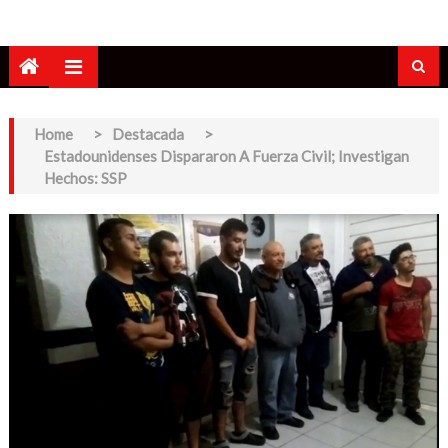
Home
>
Destacada
>
Estadounidenses Dispararon A Fuerza Civil; Investigan
Hechos: SSP