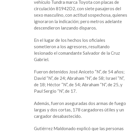
vehículo Tundra marca Toyota con placas de
Civil;
circulación 81942D2, con siete pasajeros del
investigan
sexo masculino, con actitud sospechosa, quienes
hechos:
ignoraron la indicación; pero metros adelante
SSP
descendieron lanzando disparos.
En el lugar de los hechos los oficiales
sometieron a los agresores, resultando
lesionado el comandante Salvador de la Cruz
Gabriel.
Fueron detenidos José Aniceto “N”, de 54 años;
David “N”, de 24; Abraham “N”, de 58; Israel “N”,
de 18; Héctor “N”, de 54; Abraham “N”, de 25, y
Paul Sergio “N”, de 17.
Además, fueron aseguradas dos armas de fuego
largas y dos cortas, 178 cargadores útiles y un
cargador desabastecido.
Gutiérrez Maldonado explicó que las personas