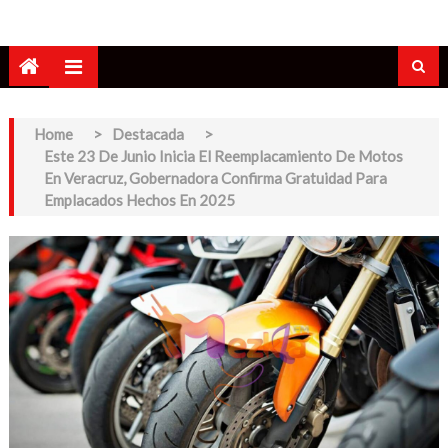
Home
>
Destacada
>
Este 23 De Junio Inicia El Reemplacamiento De Motos
En Veracruz, Gobernadora Confirma Gratuidad Para
Emplacados Hechos En 2025