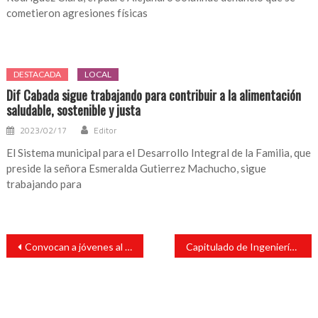
cometieron agresiones físicas
DESTACADA
LOCAL
Dif Cabada sigue trabajando para contribuir a la alimentación
saludable, sostenible y justa
2023/02/17
Editor
El Sistema municipal para el Desarrollo Integral de la Familia, que
preside la señora Esmeralda Gutierrez Machucho, sigue
trabajando para
Navegación
Convocan a jóvenes al XX Concurso Nacional de Transparencia en Corto
Capitulado de Ingeniería Mecatrónica del ITSSAT organiza “Curso de Programación en Arduino C++ para Control de Minisumos Autónomos”
de
entradas