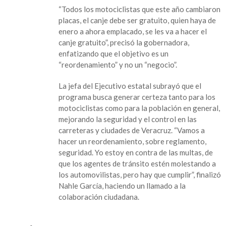
de
“Todos los motociclistas que este año cambiaron
junio
placas, el canje debe ser gratuito, quien haya de
inicia
enero a ahora emplacado, se les va a hacer el
el
canje gratuito”, precisó la gobernadora,
reemplacamiento
enfatizando que el objetivo es un
de
“reordenamiento” y no un “negocio”.
motos
en
La jefa del Ejecutivo estatal subrayó que el
Veracruz,
programa busca generar certeza tanto para los
gobernadora
motociclistas como para la población en general,
confirma
mejorando la seguridad y el control en las
gratuidad
carreteras y ciudades de Veracruz. “Vamos a
para
hacer un reordenamiento, sobre reglamento,
emplacados
seguridad. Yo estoy en contra de las multas, de
hechos
que los agentes de tránsito estén molestando a
en
los automovilistas, pero hay que cumplir”, finalizó
2025
Nahle García, haciendo un llamado a la
colaboración ciudadana.