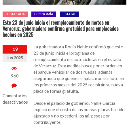
DESTACADA
ECONOMÍA
ESTATAL
Este 23 de junio inicia el reemplacamiento de motos en
Veracruz, gobernadora confirma gratuidad para emplacados
hechos en 2025
La gobernadora Rocío Nahle confirmó que este
19
23 de junio inicia el programa de
Jun 2025
reemplacamiento de motocicletas en el estado
de Veracruz. Esta medida busca poner orden en
el parque vehicular de dos ruedas, además
960
asegurando que quienes emplacaron su moto en
los primeros meses del 2025 recibirán su nueva
placa de forma gratuita.
Comentarios
desactivados
Desde el palacio de gobierno, Nahle García
explicó que el costo de las nuevas placas ha sido
en
ajustado y no excederá los mil pesos por
Este
contribuyente.
23