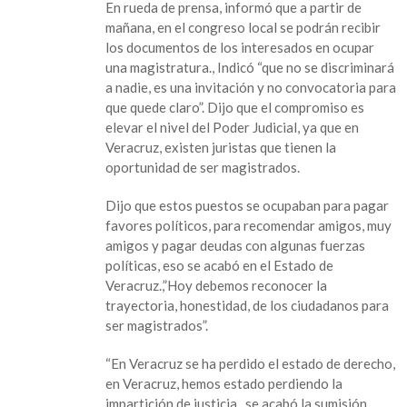
En rueda de prensa, informó que a partir de
recepción
mañana, en el congreso local se podrán recibir
de
los documentos de los interesados en ocupar
documentos
una magistratura., Indicó “que no se discriminará
para
a nadie, es una invitación y no convocatoria para
próximo
que quede claro”. Dijo que el compromiso es
magistrado
elevar el nivel del Poder Judicial, ya que en
Veracruz, existen juristas que tienen la
oportunidad de ser magistrados.
Dijo que estos puestos se ocupaban para pagar
favores políticos, para recomendar amigos, muy
amigos y pagar deudas con algunas fuerzas
políticas, eso se acabó en el Estado de
Veracruz.,”Hoy debemos reconocer la
trayectoria, honestidad, de los ciudadanos para
ser magistrados”.
“En Veracruz se ha perdido el estado de derecho,
en Veracruz, hemos estado perdiendo la
impartición de justicia., se acabó la sumisión,