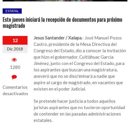
ESTATAL
Este jueves iniciará la recepción de documentos para próximo
magistrado
Jesus Santander / Xalapa
.- José Manuel Pozos
12
Castro, presidente de la Mesa Directiva del
Dic 2018
Congreso del Estado, dio a conocer la invitación
que hizo el gobernador, Cuitláhuac García
Jiménez, junto con el Congreso del Estado, para
1280
los aspirantes que buscan una magistratura,
aseveró que no se discriminará a nadie que
aspire al cargo de magistrado, en vacantes que
Comentarios
existen en el poder Judicial.
desactivados
Se pretende hacer justicia a todos aquellos
en
juristas aspirantes que no tuvieron oportunidad
Este
de contender en las pasadas administraciones
jueves
estatales.
iniciará
la