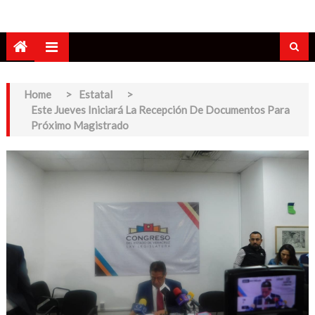
Home
>
Estatal
>
Este Jueves Iniciará La Recepción De Documentos Para
Próximo Magistrado