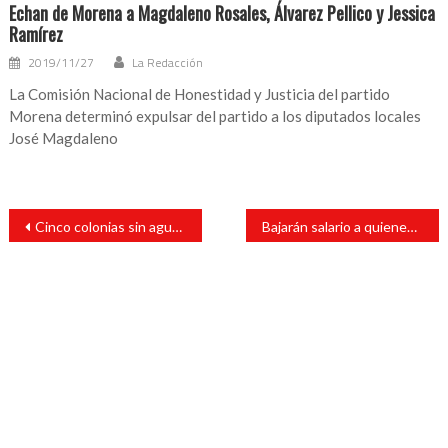
Echan de Morena a Magdaleno Rosales, Álvarez Pellico y Jessica
Ramírez
2019/11/27
La Redacción
La Comisión Nacional de Honestidad y Justicia del partido
Morena determinó expulsar del partido a los diputados locales
José Magdaleno
Navegación
Cinco colonias sin agua por conflicto en unidad de riego en Córdoba
Bajarán salario a quienes ingresaron a Poder Judicial después de 2010
de
entradas