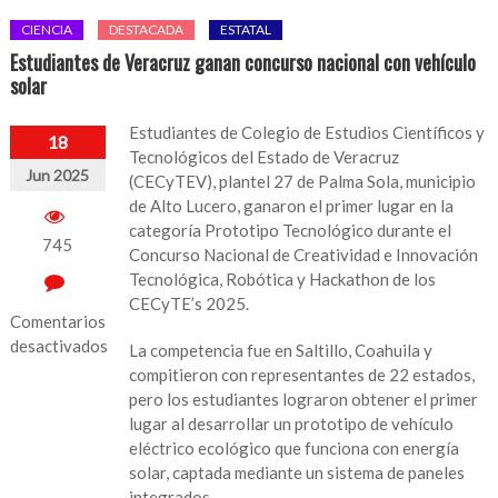
CIENCIA
DESTACADA
ESTATAL
Estudiantes de Veracruz ganan concurso nacional con vehículo
solar
Estudiantes de Colegio de Estudios Científicos y
18
Tecnológicos del Estado de Veracruz
Jun 2025
(CECyTEV), plantel 27 de Palma Sola, municipio
de Alto Lucero, ganaron el primer lugar en la
categoría Prototipo Tecnológico durante el
745
Concurso Nacional de Creatividad e Innovación
Tecnológica, Robótica y Hackathon de los
CECyTE’s 2025.
Comentarios
desactivados
La competencia fue en Saltillo, Coahuila y
compitieron con representantes de 22 estados,
en
pero los estudiantes lograron obtener el primer
Estudiantes
lugar al desarrollar un prototipo de vehículo
de
eléctrico ecológico que funciona con energía
Veracruz
solar, captada mediante un sistema de paneles
ganan
integrados.