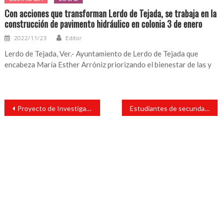
Con acciones que transforman Lerdo de Tejada, se trabaja en la
construcción de pavimento hidráulico en colonia 3 de enero
2022/11/23
Editor
Lerdo de Tejada, Ver.- Ayuntamiento de Lerdo de Tejada que
encabeza María Esther Arróniz priorizando el bienestar de las y
Navegación
Proyecto de Investigación propuesto por docentes de Ingeniería Ambiental del ITSSAT es aprobado por el TecNM con Financiamiento
Estudiantes de secundaria se suman a jornada nacional contra las adicciones
de
entradas