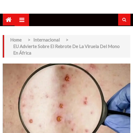
Home
>
Internacional
>
EU Advierte Sobre El Rebrote De La Viruela Del Mono
En África