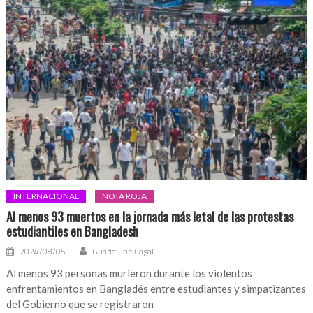
INTERNACIONAL
NOTA ROJA
Al menos 93 muertos en la jornada más letal de las protestas
estudiantiles en Bangladesh
2024/08/05
Guadalupe Cagal
Al menos 93 personas murieron durante los violentos
enfrentamientos en Bangladés entre estudiantes y simpatizantes
del Gobierno que se registraron