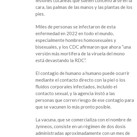
lesiones cutáneas que suelen concentrarse en la
rebrote
cara, las palmas de las manos y las plantas de los
de
pies.
la
viruela
Miles de personas se infectaron de esta
del
enfermedad en 2022 en todo el mundo,
mono
especialmente hombres homosexuales y
en
bisexuales, y los CDC afirmaron que ahora “una
África
versión más mortífera de la viruela del mono
está devastando la RDC”.
El contagio de humano a humano puede ocurrir
mediante el contacto directo con la piel o los
fluidos corporales infectados, incluido el
contacto sexual, y la agencia instó a las
personas que corren riesgo de ese contagio para
que se vacunen lo más pronto posible.
La vacuna, que se comercializa con el nombre de
Jynneos, consiste en un régimen de dos dosis
administradas aproximadamente con un mes de