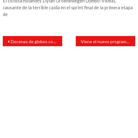
El ciclista holandés Dylan Groenewegen (Jumbo-Visma),
causante de la terrible caída en el sprint final de la primera etapa
de
Navegación
Decenas de globos con forma de miembro sobrevuelan corte donde juzgan a Trump
Viene el nuevo programa para los jóvenes: Paola Tenorio
de
entradas