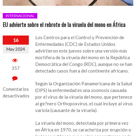
INTERNACIONAL
EU advierte sobre el rebrote de la viruela del mono en África
Los Centros para el Control y Prevención de
16
Enfermedades (CDC) de Estados Unidos
May 2024
advirtieron este jueves sobre una versión más
mortífera de la viruela del mono en la República
Democrática del Congo (RDC), aunque no se han
357
detectado casos fuera del continente africano.
Según la Organización Panamericana de la Salud
Comentarios
(OPS) la enfermedad es una zoonosis causada
desactivados
por el virus de la viruela del mono, que pertenece
al ge?nero Orthopoxvirus, el cual incluye al virus
en
variola (causante de la viruela).
EU
advierte
La viruela del mono, detectada por primera vez
sobre
en África en 1970, se caracteriza por erupción o
el