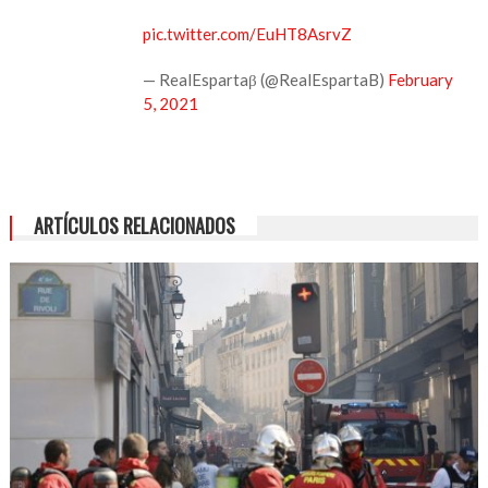
pic.twitter.com/EuHT8AsrvZ
— RealEspartaβ (@RealEspartaB)
February
5, 2021
ARTÍCULOS RELACIONADOS