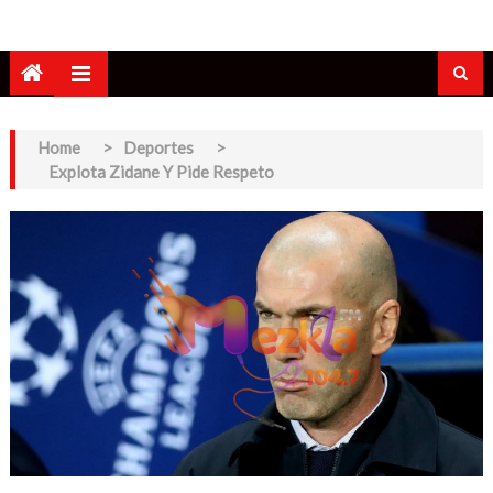
Home
>
Deportes
>
Explota Zidane Y Pide Respeto