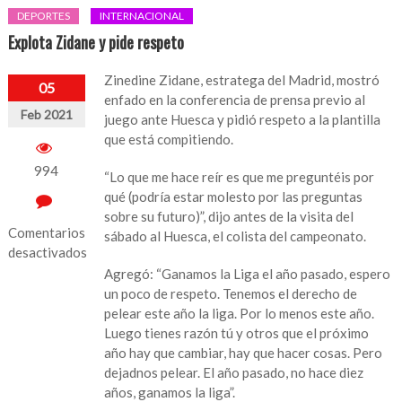
DEPORTES
INTERNACIONAL
Explota Zidane y pide respeto
Zinedine Zidane, estratega del Madrid, mostró
05
enfado en la conferencia de prensa previo al
Feb 2021
juego ante Huesca y pidió respeto a la plantilla
que está compitiendo.
994
“Lo que me hace reír es que me preguntéis por
qué (podría estar molesto por las preguntas
sobre su futuro)”, dijo antes de la visita del
Comentarios
sábado al Huesca, el colista del campeonato.
desactivados
Agregó: “Ganamos la Liga el año pasado, espero
en
un poco de respeto. Tenemos el derecho de
Explota
pelear este año la liga. Por lo menos este año.
Zidane
Luego tienes razón tú y otros que el próximo
y
año hay que cambiar, hay que hacer cosas. Pero
pide
dejadnos pelear. El año pasado, no hace diez
respeto
años, ganamos la liga”.