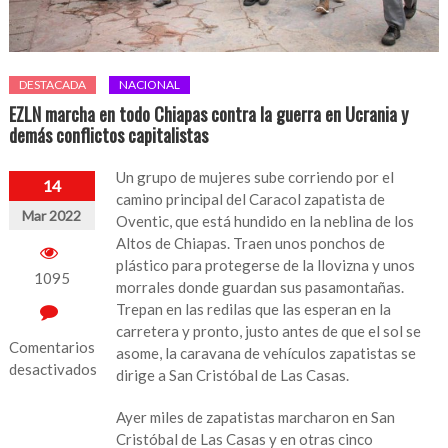
DESTACADA
NACIONAL
EZLN marcha en todo Chiapas contra la guerra en Ucrania y
demás conflictos capitalistas
Un grupo de mujeres sube corriendo por el
14
camino principal del Caracol zapatista de
Mar 2022
Oventic, que está hundido en la neblina de los
Altos de Chiapas. Traen unos ponchos de
plástico para protegerse de la llovizna y unos
1095
morrales donde guardan sus pasamontañas.
Trepan en las redilas que las esperan en la
carretera y pronto, justo antes de que el sol se
Comentarios
asome, la caravana de vehículos zapatistas se
desactivados
dirige a San Cristóbal de Las Casas.
en
Ayer miles de zapatistas marcharon en San
EZLN
Cristóbal de Las Casas y en otras cinco
marcha