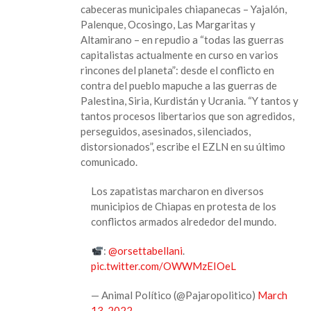
cabeceras municipales chiapanecas – Yajalón,
en
Palenque, Ocosingo, Las Margaritas y
todo
Altamirano – en repudio a “todas las guerras
Chiapas
capitalistas actualmente en curso en varios
contra
rincones del planeta”: desde el conflicto en
la
contra del pueblo mapuche a las guerras de
guerra
Palestina, Siria, Kurdistán y Ucrania. “Y tantos y
en
tantos procesos libertarios que son agredidos,
Ucrania
perseguidos, asesinados, silenciados,
y
distorsionados”, escribe el EZLN en su último
demás
comunicado.
conflictos
capitalistas
Los zapatistas marcharon en diversos
municipios de Chiapas en protesta de los
conflictos armados alrededor del mundo.
:
@orsettabellani
.
pic.twitter.com/OWWMzEIOeL
— Animal Político (@Pajaropolitico)
March
13, 2022