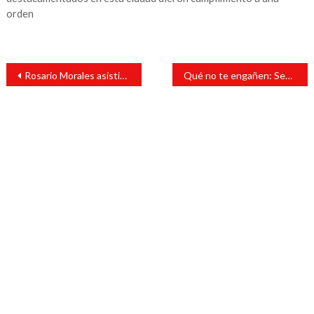
orden
Navegación
Rosario Morales asistió al evento en el teatro de la ciudad de San Andrés Tuxtla “Versada Afrojarocha”
Qué no te engañen: Según Profeco, esto cuesta la gasolina y diésel
de
entradas