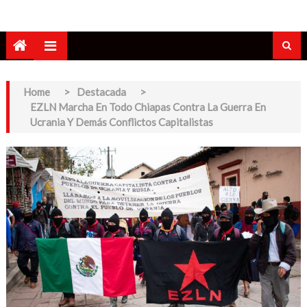
Home
>
Destacada
>
EZLN Marcha En Todo Chiapas Contra La Guerra En
Ucrania Y Demás Conflictos Capitalistas