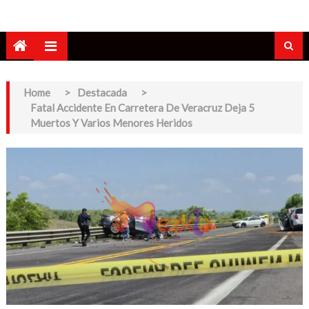
Home
>
Destacada
>
Fatal Accidente En Carretera De Veracruz Deja 5
Muertos Y Varios Menores Heridos