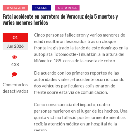
DESTACADA
ESTATAL
NOTA ROJA
Fatal accidente en carretera de Veracruz deja 5 muertos y
varios menores heridos
Cinco personas fallecieron y varios menores de
01
edad resultaron lesionados tras un choque
Jun 2026
frontal registrado la tarde de este domingo en la
autopista Totomoxtle-Tihuatlán, a la altura del
kilómetro 189, cerca de la caseta de cobro.
438
De acuerdo con los primeros reportes de las
autoridades viales, el accidente ocurrió cuando
Comentarios
dos vehículos particulares colisionaron de
desactivados
frente sobre esta vía de comunicación.
en
Como consecuencia del impacto, cuatro
Fatal
personas murieron en el lugar de los hechos. Una
accidente
quinta víctima falleció posteriormente mientras
en
recibía atención médica en un hospital de la
carretera
región.