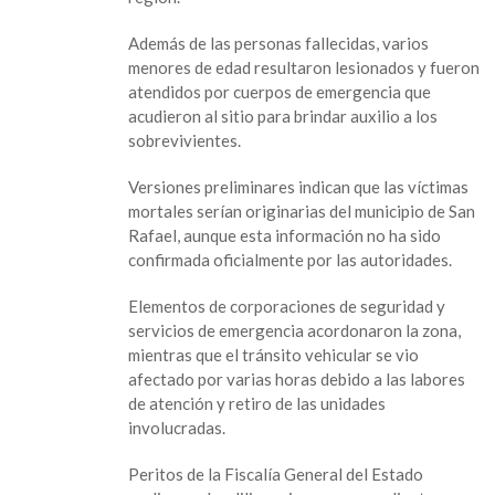
de
Veracruz
Además de las personas fallecidas, varios
deja
menores de edad resultaron lesionados y fueron
5
atendidos por cuerpos de emergencia que
muertos
acudieron al sitio para brindar auxilio a los
y
sobrevivientes.
varios
menores
Versiones preliminares indican que las víctimas
heridos
mortales serían originarias del municipio de San
Rafael, aunque esta información no ha sido
confirmada oficialmente por las autoridades.
Elementos de corporaciones de seguridad y
servicios de emergencia acordonaron la zona,
mientras que el tránsito vehicular se vio
afectado por varias horas debido a las labores
de atención y retiro de las unidades
involucradas.
Peritos de la Fiscalía General del Estado