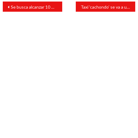
Navegación
Se busca alcanzar 10 mil policías estatales al término del gobierno: Nahle
Taxi ‘cachondo’ se va a un barranco en Tuxtepec y lo abandonan
de
entradas