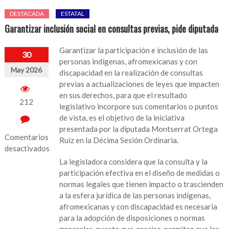
DESTACADA
ESTATAL
Garantizar inclusión social en consultas previas, pide diputada
Garantizar la participación e inclusión de las
30
personas indígenas, afromexicanas y con
May 2026
discapacidad en la realización de consultas
previas a actualizaciones de leyes que impacten
en sus derechos, para que el resultado
212
legislativo incorpore sus comentarios o puntos
de vista, es el objetivo de la iniciativa
presentada por la diputada Montserrat Ortega
Comentarios
Ruiz en la Décima Sesión Ordinaria.
desactivados
La legisladora considera que la consulta y la
en
participación efectiva en el diseño de medidas o
Garantizar
normas legales que tienen impacto o trascienden
inclusión
a la esfera jurídica de las personas indígenas,
social
afromexicanas y con discapacidad es necesaria
en
para la adopción de disposiciones o normas
consultas
generales, puesto que, precisa, permiten que las