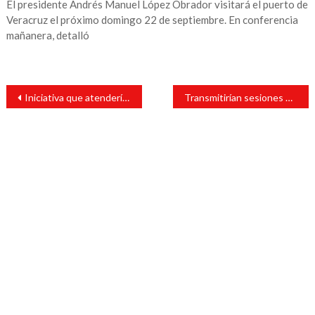
El presidente Andrés Manuel López Obrador visitará el puerto de
Veracruz el próximo domingo 22 de septiembre. En conferencia
mañanera, detalló
Navegación
Iniciativa que atendería casos graves de violencia en escuelas, propone legisladora
Transmitirían sesiones de Cabildo en tiempo real
de
entradas