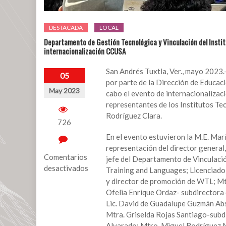
DESTACADA
LOCAL
Departamento de Gestión Tecnológica y Vinculación del Instit
internacionalización CCUSA
San Andrés Tuxtla, Ver., mayo 2023.-
05
por parte de la Dirección de Educac
May 2023
cabo el evento de internacionalizaci
representantes de los Institutos Te
Rodríguez Clara.
726
En el evento estuvieron la M.E. Mar
representación del director genera
Comentarios
jefe del Departamento de Vinculació
desactivados
Training and Languages; Licenciad
y director de promoción de WTL; Mt
en
Ofelia Enrique Ordaz- subdirectora d
Departamento
Lic. David de Guadalupe Guzmán Abs
de
Mtra. Griselda Rojas Santiago-subdi
Gestión
Alvarado; Mtro. Miguel Rodríguez M