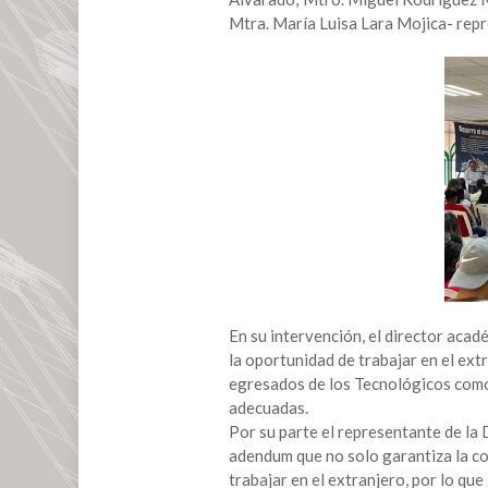
Tecnológica
Mtra. María Luisa Lara Mojica- repr
y
Vinculación
del
Instituto
Tecnológico
Superior
de
San
Andrés
Tuxtla
realiza
evento
de
En su intervención, el director aca
internacionalización
la oportunidad de trabajar en el ext
CCUSA
egresados de los Tecnológicos como
adecuadas.
Por su parte el representante de la
adendum que no solo garantiza la co
trabajar en el extranjero, por lo qu