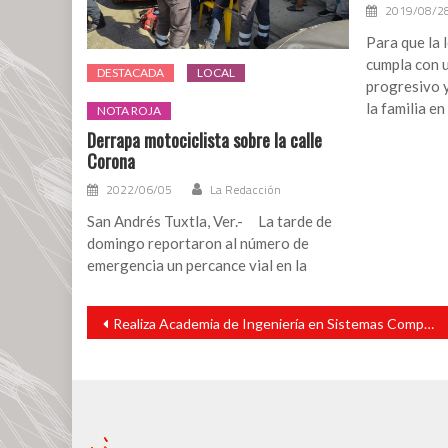
2019/08/2
Para que la l
cumpla con 
DESTACADA
LOCAL
progresivo 
la familia en
NOTA ROJA
Derrapa motociclista sobre la calle
Corona
2022/06/05
La Redacción
San Andrés Tuxtla, Ver.- La tarde de
domingo reportaron al número de
emergencia un percance vial en la
Navegación
Realiza Academia de Ingeniería en Sistemas Computacionales del Tecnm Campus San Andrés Tuxtla, Quinto Rally Académico Recreativo Isc 2023.
de
entradas