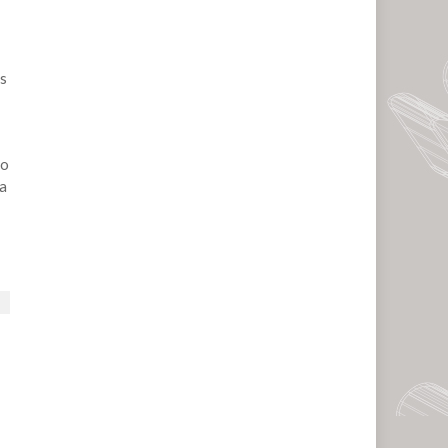
os
jo
ta