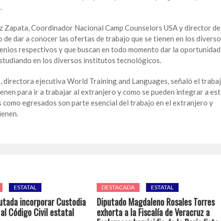
.
ez Zapata, Coordinador Nacional Camp Counselors USA y director de
de dar a conocer las ofertas de trabajo que se tienen en los divers
venios respectivos y que buscan en todo momento dar la oportunidad
studiando en los diversos institutos tecnológicos.
a, directora ejecutiva World Training and Languages, señaló el traba
ienen para ir a trabajar al extranjero y como se pueden integrar a es
s como egresados son parte esencial del trabajo en el extranjero y
ienen.
ESTATAL
DESTACADA
ESTATAL
utada incorporar Custodia
Diputado Magdaleno Rosales Torres
l Código Civil estatal
exhorta a la Fiscalía de Veracruz a