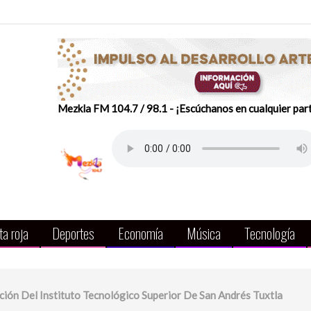
Mezkla FM 104.7 / 98.1 - ¡Escúchanos en cualquier par
a roja
Deportes
Economía
Música
Tecnología
ión Del Instituto Tecnológico Superior De San Andrés Tuxtla