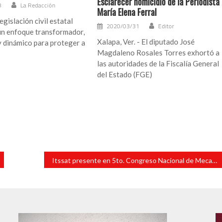
Esclarecer homicidio de la Periodista
8
La Redacción
María Elena Ferral
egislación civil estatal
2020/03/31
Editor
un enfoque transformador,
Xalapa, Ver. - El diputado José
y dinámico para proteger a
Magdaleno Rosales Torres exhortó a
las autoridades de la Fiscalía General
del Estado (FGE)
Itssat presente en 5to. Congreso Nacional de Mecatrónica y Robótica