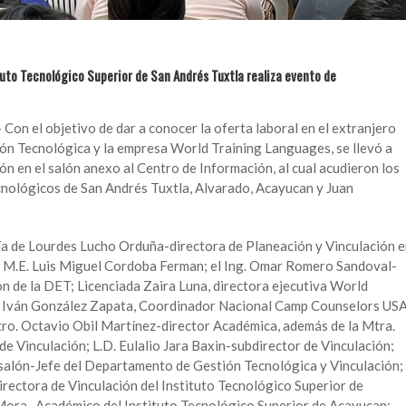
uto Tecnológico Superior de San Andrés Tuxtla realiza evento de
 Con el objetivo de dar a conocer la oferta laboral en el extranjero
ión Tecnológica y la empresa World Training Languages, se llevó a
ón en el salón anexo al Centro de Información, al cual acudieron los
cnológicos de San Andrés Tuxtla, Alvarado, Acayucan y Juan
ía de Lourdes Lucho Orduña-directora de Planeación y Vinculación 
l, M.E. Luis Miguel Cordoba Ferman; el Ing. Omar Romero Sandoval-
n de la DET; Licenciada Zaira Luna, directora ejecutiva World
o Iván González Zapata, Coordinador Nacional Camp Counselors US
ro. Octavio Obil Martínez-director Académica, además de la Mtra.
e Vinculación; L.D. Eulalio Jara Baxin-subdirector de Vinculación;
alón-Jefe del Departamento de Gestión Tecnológica y Vinculación;
rectora de Vinculación del Instituto Tecnológico Superior de
ora- Académico del Instituto Tecnológico Superior de Acayucan;