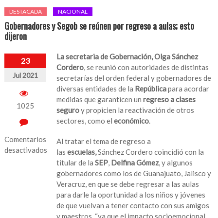
DESTACADA
NACIONAL
Gobernadores y Segob se reúnen por regreso a aulas; esto
dijeron
La secretaria de Gobernación, Olga Sánchez
23
Cordero
, se reunió con autoridades de distintas
Jul 2021
secretarías del orden federal y gobernadores de
diversas entidades de la
República
para acordar
medidas que garanticen un
regreso a clases
1025
seguro
y propicien la reactivación de otros
sectores, como el
económico
.
Comentarios
Al tratar el tema de regreso a
desactivados
las
escuelas,
Sánchez Cordero coincidió con la
titular de la
SEP
,
Delfina Gómez
, y algunos
en
gobernadores como los de Guanajuato, Jalisco y
Gobernadores
Veracruz, en que se debe regresar a las aulas
y
para darle la oportunidad a los niños y jóvenes
Segob
de que vuelvan a tener contacto con sus amigos
se
y maestros, “ya que el impacto socioemocional