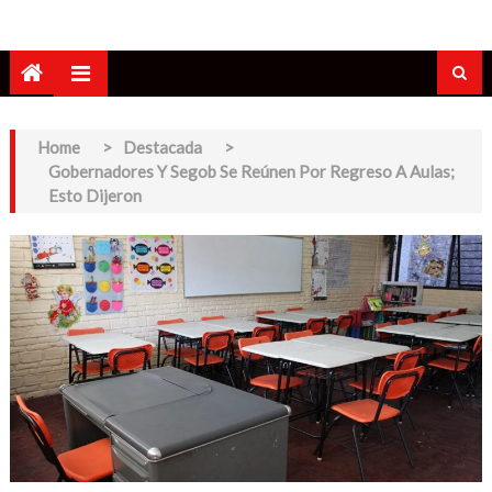
Home
>
Destacada
>
Gobernadores Y Segob Se Reúnen Por Regreso A Aulas;
Esto Dijeron