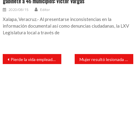
gabinete a 46 municipios: Víctor Vargas
2020/08/15
Editor
Xalapa, Veracruz.- Al presentarse inconsistencias en la
información documental así como denuncias ciudadanas, la LXV
Legislatura local a través de
Navegación
Pierde la vida empleado de Banco Azteca
Mujer resultó lesionada al pasarle las llantas de un vehículo sobre su pie
de
entradas