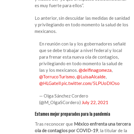
reúnen
es muy fuerte para ellos”.
por
regreso
Lo anterior, sin descuidar las medidas de sanidad
a
y privilegiando en todo momento la salud de los
aulas;
mexicanos.
esto
dijeron
En reunión con la y los gobernadores señalé
que se debe trabajar a nivel federal y local
para frenar esta nueva ola de contagios,
privilegiando en todo momento la salud de
las y los mexicanos.
@delfinagomeza
,
@TorrucoTurismo
,
@LuisaAlcalde
,
@HLGatell
pic.twitter.com/5LPUoDlOso
— Olga Sánchez Cordero
(@M_OlgaSCordero)
July 22, 2021
Estamos mejor preparados para la pandemia
Tras reconocer que
México enfrenta una tercera
ola de contagios por COVID-19
, la titular de la