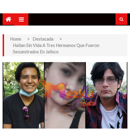
Home
>
Destacada
>
Hallan Sin Vida A Tres Hermanos Que Fueron
Secuestrados En Jalisco