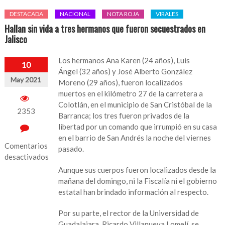
DESTACADA
NACIONAL
NOTA ROJA
VIRALES
Hallan sin vida a tres hermanos que fueron secuestrados en
Jalisco
Los hermanos Ana Karen (24 años), Luis
10
Ángel (32 años) y José Alberto González
May 2021
Moreno (29 años), fueron localizados
muertos en el kilómetro 27 de la carretera a
Colotlán, en el municipio de San Cristóbal de la
2353
Barranca; los tres fueron privados de la
libertad por un comando que irrumpió en su casa
en el barrio de San Andrés la noche del viernes
Comentarios
pasado.
desactivados
Aunque sus cuerpos fueron localizados desde la
en
mañana del domingo, ni la Fiscalía ni el gobierno
Hallan
estatal han brindado información al respecto.
sin
vida
Por su parte, el rector de la Universidad de
a
Guadalajara, Ricardo Villanueva Lomelí, se