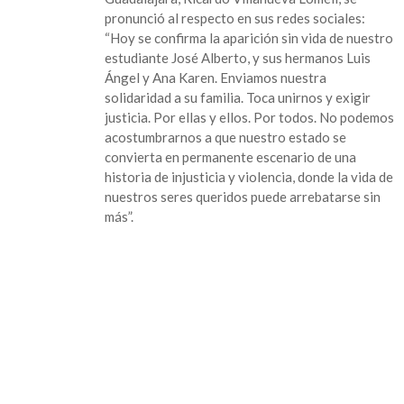
tres
pronunció al respecto en sus redes sociales:
hermanos
“Hoy se confirma la aparición sin vida de nuestro
que
estudiante José Alberto, y sus hermanos Luis
fueron
Ángel y Ana Karen. Enviamos nuestra
secuestrados
solidaridad a su familia. Toca unirnos y exigir
en
justicia. Por ellas y ellos. Por todos. No podemos
Jalisco
acostumbrarnos a que nuestro estado se
convierta en permanente escenario de una
historia de injusticia y violencia, donde la vida de
nuestros seres queridos puede arrebatarse sin
más”.