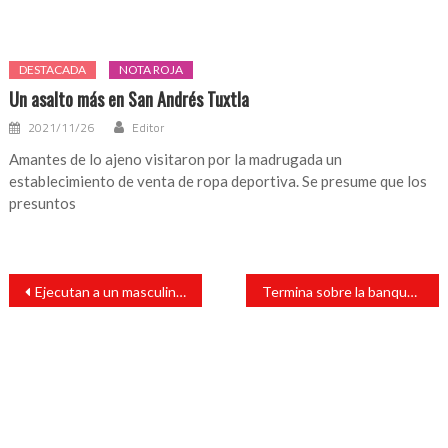
DESTACADA
NOTA ROJA
Un asalto más en San Andrés Tuxtla
2021/11/26
Editor
Amantes de lo ajeno visitaron por la madrugada un
establecimiento de venta de ropa deportiva. Se presume que los
presuntos
Navegación
Ejecutan a un masculino en la carretera estatal Calería – Villa Comoapan
Termina sobre la banque camioneta que se le reventó una llanta
de
entradas