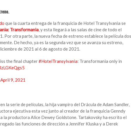
treno.
ado
que la cuarta entrega de la franquicia de Hotel Transylvania se
ania: Transformania
, y esta llegará a las salas de cine de todo el
. Por otra parte, la nueva fecha de estreno establece la película do
lmente. De hecho, ya es la segunda vez que se avanza su estreno,
diciembre de 2021 al 6 de agosto de 2021.
ss the final chapter
#HotelTransylvania
: Transformania only in
m/RzLGKeQgs5
)
April 9, 2021
n la serie de películas, la hija vampiro del Drácula de Adam Sandler,
tora ejecutiva esta vez junto al creador de la franquicia Genndy
a la productora Alice Dewey Goldstone. Tartakovsky ha escrito el
regado las funciones de dirección a Jennifer Kluska y a Derek