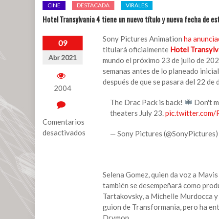
CINE
DESTACADA
VIRALES
Hotel Transylvania 4 tiene un nuevo título y nueva fecha de es
Sony Pictures Animation
ha anunci
09
titulará oficialmente
Hotel Transylv
Abr 2021
mundo el próximo 23 de julio de 2021
semanas antes de lo planeado inicia
después de que se pasara del 22 de 
2004
The Drac Pack is back!
Don't mi
theaters July 23.
pic.twitter.co
Comentarios
desactivados
— Sony Pictures (@SonyPictures
en
Hotel
Transylvania
Selena Gomez, quien da voz a Mavis e
4
también se desempeñará como produc
tiene
Tartakovsky, a Michelle Murdocca y 
un
guion de Transformania, pero ha ent
nuevo
Drymon.