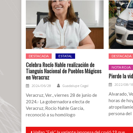
DESTACADA
ESTATAL
DESTACADA
Celebra Rocío Nahle realización de
NOTA ROJA
Tianguis Nacional de Pueblos Mágicos
Pierde la vi
en Veracruz
2022/08/1
2024/06/28
Guadalupe Cagal
Alvarado, Ve
Veracruz, Ver., viernes 28 de junio de
horas de hoy
2024.- La gobernadora electa de
atropellami
Veracruz, Rocío Nahle García,
persona del
reconoció a su homólogo
Navegación
Hallan “Eek”, la variante japonesa del covid-19 que podría resistir a las vacunas
de