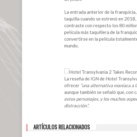
título
y
La entrada anterior de la franquicia
nueva
taquilla cuando se estrenó en 2018,
fecha
contraste con respecto los 80 millon
de
película más taquillera de la franqui
estreno.
convertirse en la película totalmen
mundo.
La reseña de IGN de Hotel Transylv
ofrecer
“una alternativa maníaca a 
aunque también se señaló que, con 
estos personajes, y los muchos aspe
distracción.”
.
ARTÍCULOS RELACIONADOS