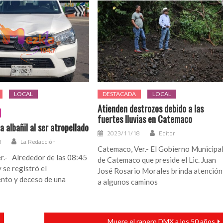
LOCAL
DESTACADA
LOCAL
Atienden destrozos debido a las
fuertes lluvias en Catemaco
da albañil al ser atropellado
2023/11/18
Editor
8
La Redacción
Catemaco, Ver.- El Gobierno Municipa
r.- Alrededor de las 08:45
de Catemaco que preside el Lic. Juan
 se registró el
José Rosario Morales brinda atención
ento y deceso de una
a algunos caminos
Muere el rapero DMX a los 50 años