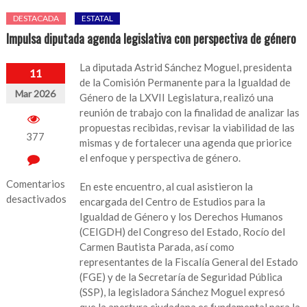
DESTACADA
ESTATAL
Impulsa diputada agenda legislativa con perspectiva de género
La diputada Astrid Sánchez Moguel, presidenta
11
de la Comisión Permanente para la Igualdad de
Mar 2026
Género de la LXVII Legislatura, realizó una
reunión de trabajo con la finalidad de analizar las
propuestas recibidas, revisar la viabilidad de las
377
mismas y de fortalecer una agenda que priorice
el enfoque y perspectiva de género.
Comentarios
En este encuentro, al cual asistieron la
desactivados
encargada del Centro de Estudios para la
Igualdad de Género y los Derechos Humanos
en
(CEIGDH) del Congreso del Estado, Rocío del
Impulsa
Carmen Bautista Parada, así como
diputada
representantes de la Fiscalía General del Estado
agenda
(FGE) y de la Secretaría de Seguridad Pública
legislativa
(SSP), la legisladora Sánchez Moguel expresó
con
que la apertura ciudadana es fundamental para la