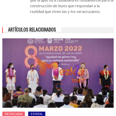
perspectiva
construcción de leyes que respondan a la
de
realidad que viven las y los veracruzanos.
género
ARTÍCULOS RELACIONADOS
DESTACADA
ESTATAL