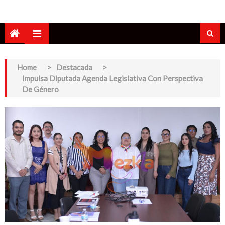
Home
>
Destacada
>
Impulsa Diputada Agenda Legislativa Con Perspectiva
De Género