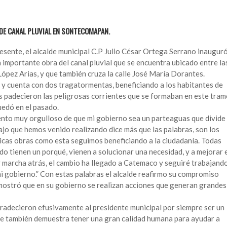
DE CANAL PLUVIAL EN SONTECOMAPAN.
esente, el alcalde municipal C.P Julio César Ortega Serrano inaugur
importante obra del canal pluvial que se encuentra ubicado entre la
ópez Arias, y que también cruza la calle José María Dorantes.
, y cuenta con dos tragatormentas, beneficiando a los habitantes de
 padecieron las peligrosas corrientes que se formaban en este tram
uedó en el pasado.
siento muy orgulloso de que mi gobierno sea un parteaguas que divide
bajo que hemos venido realizando dice más que las palabras, son los
ricas obras como esta seguimos beneficiando a la ciudadanía. Todas
o tienen un porqué, vienen a solucionar una necesidad, y a mejorar 
 marcha atrás, el cambio ha llegado a Catemaco y seguiré trabajand
mi gobierno.” Con estas palabras el alcalde reafirmo su compromiso
mostró que en su gobierno se realizan acciones que generan grandes
adecieron efusivamente al presidente municipal por siempre ser un
ue también demuestra tener una gran calidad humana para ayudar a