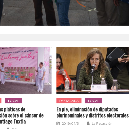
LOCAL
DESTACADA
LOCAL
s pláticas de
En pie, eliminación de diputados
ión sobre el cáncer de
plurinominales y distritos electorales
tiago Tuxtla
2019/01/31
La Redacción