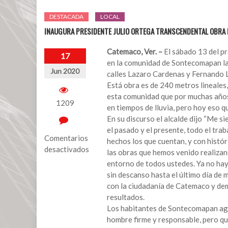
DESTACADA
LOCAL
INAUGURA PRESIDENTE JULIO ORTEGA TRANSCENDENTAL OBRA 
Catemaco, Ver. –
El sábado 13 del pr
17
en la comunidad de Sontecomapan la 
Jun 2020
calles Lazaro Cardenas y Fernando L
Está obra es de 240 metros lineales
esta comunidad que por muchas años
1209
en tiempos de lluvia, pero hoy eso q
En su discurso el alcalde dijo “Me 
el pasado y el presente, todo el tra
Comentarios
hechos los que cuentan, y con histó
desactivados
las obras que hemos venido realizand
entorno de todos ustedes. Ya no hay
en
sin descanso hasta el último día de 
INAUGURA
con la ciudadanía de Catemaco y de
PRESIDENTE
resultados.
JULIO
Los habitantes de Sontecomapan agr
ORTEGA
hombre firme y responsable, pero q
TRANSCENDENTAL