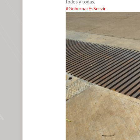
todos y todas.
OBRA
#GobernarEsServir
DE
CANAL
PLUVIAL
EN
SONTECOMAPAN.