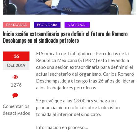
DESTACADA
ECONOMÍA
NACIONAL
Inicia sesión extraordinaria para definir el futuro de Romero
Deschamps en el sindicado petrolero
El Sindicato de Trabajadores Petroleros de la
16
República Mexicana (STPRM) está llevando a
Oct 2019
cabo una sesión extraordinaria para definir si el
actual secretario del organismo, Carlos Romero
Deschamps, deja el cargo tras 26 años de liderar
1276
a los trabajadores petroleros.
Se prevé que a las 13:00 hrs se haga un
Comentarios
pronunciamiento oficial sobre la decisión
desactivados
tomada al interior del sindicato.
en
Información en proceso…
Inicia
sesión