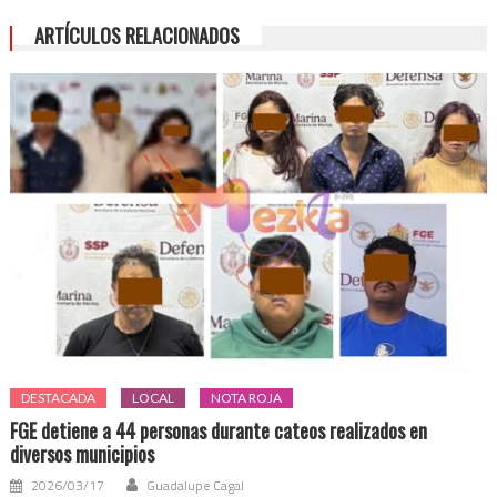
extraordinaria
ARTÍCULOS RELACIONADOS
para
definir
el
futuro
de
Romero
Deschamps
en
el
sindicado
petrolero
DESTACADA
LOCAL
NOTA ROJA
FGE detiene a 44 personas durante cateos realizados en
diversos municipios
2026/03/17
Guadalupe Cagal