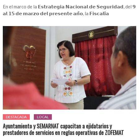
En el marco de la 𝗘𝘀𝘁𝗿𝗮𝘁𝗲𝗴𝗶𝗮 𝗡𝗮𝗰𝗶𝗼𝗻𝗮𝗹 𝗱𝗲 𝗦𝗲𝗴𝘂𝗿𝗶𝗱𝗮𝗱, del 𝟵
𝗮𝗹 𝟭𝟱 𝗱𝗲 𝗺𝗮𝗿𝘇𝗼 𝗱𝗲𝗹 𝗽𝗿𝗲𝘀𝗲𝗻𝘁𝗲 𝗮𝗻̃𝗼, la 𝗙𝗶𝘀𝗰𝗮𝗹𝗶́𝗮
DESTACADA
LOCAL
Ayuntamiento y SEMARNAT capacitan a ejidatarios y
prestadores de servicios en reglas operativas de ZOFEMAT