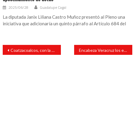
2025/06/28
Guadalupe Cagal
La diputada Janix Liliana Castro Muñoz presentó al Pleno una
iniciativa que adicionaría un quinto párrafo al Artículo 684 del
Navegación
Coatzacoalcos, con la más alta percepción de inseguridad en el país: INEGI
Encabeza Veracruz los estados con más secuestros en el país
de
entradas