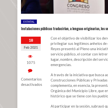
ESTATAL
Instalaciones públicas traducirían, a lenguas originarias, los 
Con el objetivo de visibilizar los d
18
privilegiar sus legítimos anhelos de
Feb 2021
Reyes presentó al Pleno una iniciati
servicio público, el contar con letre
lugar, nombre, descripción del servi
1075
emergencias.
A través de la iniciativa que busca 
Comentarios
Construcciones Públicas y Privadas
desactivados
complementa, en esencia, la presenta
Orgánica del Municipio Libre, que en
en
histórico que se tiene con los puebl
Instalaciones
públicas
Al participar en la sesión, subrayó 
traducirían,