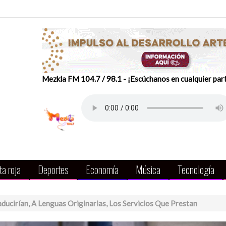
Mezkla FM 104.7 / 98.1 - ¡Escúchanos en cualquier par
a roja
Deportes
Economía
Música
Tecnología
aducirían, A Lenguas Originarias, Los Servicios Que Prestan