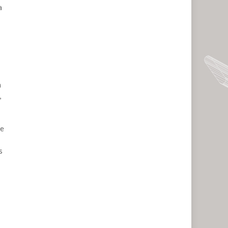
a
n
,
de
s