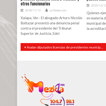
otros funcionarios
2025/12/1
2018/11/12
La Redacción
Quienes ejer
Xalapa, Ver.- El abogado Arturo Nicolás
en materia d
Baltazar presentó una denuncia penal
municipal de
contra el presidente del Tribunal
la acreditac
Superior de Justicia, Edel
Navegación
Avalan diputados licencias de presidentes municipales de Misantla y Tamiahua
de
entradas