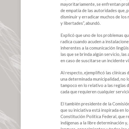
mayoritariamente, se enfrentan prob
a
de empatía de las autoridades que, 
lenguas
disminuir y erradicar muchos de los 
originarias,
y libertades”, abundó.
los
servicios
Explicó que uno de los problemas qu
que
radica cuando acuden a instalaciones
prestan
inherentes a la comunicación lingüíst
las que se brinda algún servicio, las
en caso de suscitarse un incidente vi
Al respecto, ejemplificó las clínicas 
una determinada municipalidad, no l
tampoco en lo relativo a las reglas 
cada que requieren cualquier servicio
El también presidente de la Comisi
que su iniciativa está inspirada en lo
Constitución Política Federal, que 
indígenas a la libre determinación y
lenguas, conocimientos y todos los e