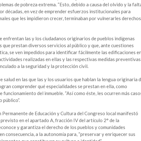
lemas de pobreza extrema. “Esto, debido a causa del olvido y la falt
por décadas, en vez de emprender esfuerzos institucionales para
males que les impidieron crecer, terminaban por vulnerarles derechos
e enfrentan las y los ciudadanos originarios de pueblos indígenas
 que prestan diversos servicios al público y que, ante cuestiones
ica, se ven impedidos para identificar fácilmente las edificaciones e
 actividades realizadas en ellas y las respectivas medidas preventivas
nculado a la seguridad y la protección civil.
de salud en las que las y los usuarios que hablan la lengua originaria 
ogran comprender qué especialidades se prestan en ella, como
de funcionamiento del inmueble. “Así como éste, les ocurren más caso
 público”.
ón Permanente de Educación y Cultura del Congreso local manifestó
 previsto en el apartado A, fracción IV del artículo 2° de la
reconoce y garantiza el derecho de los pueblos y comunidades
, en consecuencia, a la autonomía para, “preservar y enriquecer sus
lementos que constituyen su cultura e identidad”.