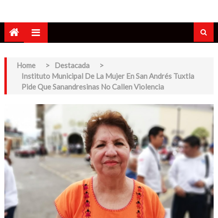
Home
>
Destacada
>
Instituto Municipal De La Mujer En San Andrés Tuxtla
Pide Que Sanandresinas No Callen Violencia