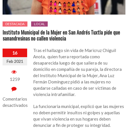
DESTACADA
LOCAL
Instituto Municipal de la Mujer en San Andrés Tuxtla pide que
sanandresinas no callen violencia
Tras el hallazgo sin vida de Maricruz Chiguil
16
Anota, quien fuera reportada como
Feb 2021
desaparecida luego de que saliera de su
domicilio en compañía de su pareja, la directora
del Instituto Municipal de la Mujer, Ana Luz
1259
Fermán Domínguez pidió a las mujeres no
quedarse calladas en caso de ser víctimas de
violencia intrafamiliar.
Comentarios
desactivados
La funcionaria municipal, explicó que las mujeres
no deben permitir insultos ni golpes y aquellas
en
que vivan violencia en sus hogares deben
Instituto
denunciar a fin de proteger su integridad.
Municipal