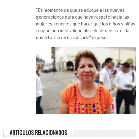
de
“Es momento de que se eduque a las nuevas
la
generaciones para que haya respeto hacia las
Mujer
mujeres, tenemos que hacer que los niños y niñas
en
tengan una mentalidad libre de violencia, es la
San
única forma de erradicarla” expuso.
Andrés
Tuxtla
pide
que
sanandresinas
no
callen
violencia
ARTÍCULOS RELACIONADOS