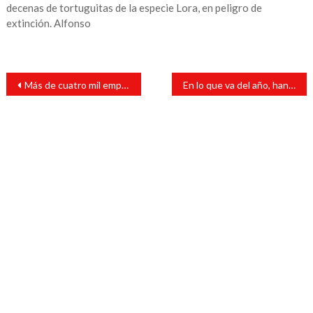
decenas de tortuguitas de la especie Lora, en peligro de
extinción. Alfonso
Navegación
Más de cuatro mil empleados de la salud enfrentan descuentos de financieras
En lo que va del año, han asesinado a 17 mujeres en el estado
de
entradas