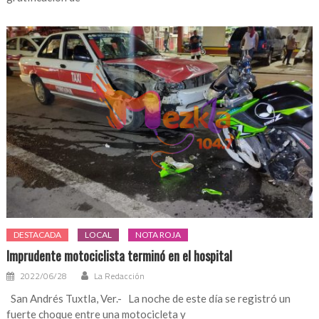
DESTACADA
LOCAL
NOTA ROJA
Imprudente motociclista terminó en el hospital
2022/06/28
La Redacción
San Andrés Tuxtla, Ver.- La noche de este día se registró un
fuerte choque entre una motocicleta y