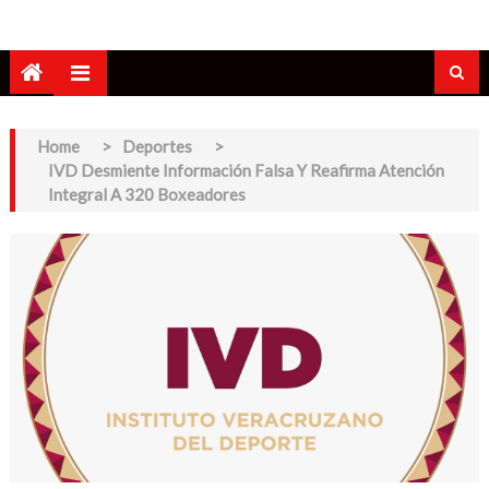
Home
>
Deportes
>
IVD Desmiente Información Falsa Y Reafirma Atención
Integral A 320 Boxeadores