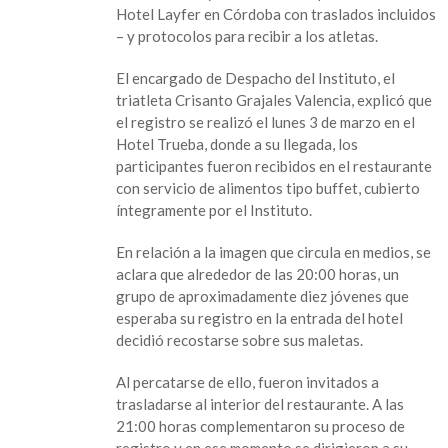
y
Hotel Layfer en Córdoba con traslados incluidos
reafirma
– y protocolos para recibir a los atletas.
atención
integral
El encargado de Despacho del Instituto, el
a
triatleta Crisanto Grajales Valencia, explicó que
320
el registro se realizó el lunes 3 de marzo en el
boxeadores
Hotel Trueba, donde a su llegada, los
participantes fueron recibidos en el restaurante
con servicio de alimentos tipo buffet, cubierto
íntegramente por el Instituto.
En relación a la imagen que circula en medios, se
aclara que alrededor de las 20:00 horas, un
grupo de aproximadamente diez jóvenes que
esperaba su registro en la entrada del hotel
decidió recostarse sobre sus maletas.
Al percatarse de ello, fueron invitados a
trasladarse al interior del restaurante. A las
21:00 horas complementaron su proceso de
registro y en ese momento se dirigieron a su