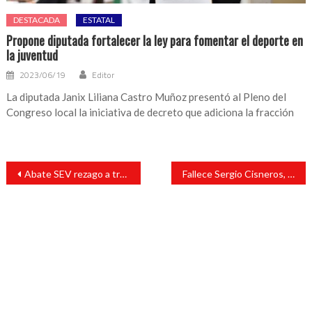
DESTACADA
ESTATAL
Propone diputada fortalecer la ley para fomentar el deporte en
la juventud
2023/06/19
Editor
La diputada Janix Liliana Castro Muñoz presentó al Pleno del
Congreso local la iniciativa de decreto que adiciona la fracción
Navegación
Abate SEV rezago a través de los Centros de Educación Básica para Adultos
Fallece Sergio Cisneros, extecladista de Mägo de Oz
de
entradas