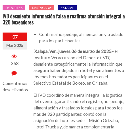
DEPORTES
DESTACADA
ESTATAL
IVD desmiente información falsa y reafirma atención integral a
320 boxeadores
Confirma hospedaje, alimentación y traslado
07
para los participantes.
Mar 2025
Xalapa, Ver., jueves 06 de marzo de 2025.-
El
Instituto Veracruzano del Deporte (IVD)
368
desmiente categóricamente la información que
asegura haber dejado sin hotel y sin alimentos a
jóvenes boxeadores participantes en el
Selectivo Estatal de Boxeo, en Orizaba.
Comentarios
desactivados
El IVD coordinó de manera integral la logística
en
del evento, garantizando el registro, hospedaje,
IVD
alimentación y traslados locales para todos los
desmiente
más de 320 participantes; contó con la
información
asignación de hoteles sede – Misión Orizaba,
falsa
Hotel Trueba y, de manera complementaria,