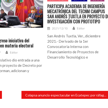
PARTICIPA ACADEMIA DE INGENIERÍA
MECATRÓNICA DEL TECNM CAMPUS
SAN ANDRÉS TUXTLA EN PROYECTO D
INVESTIGACIÓN CON PROTOTIPO
2021/12/10
Editor
San Andrés Tuxtla, Ver., diciembre
eso iniciativa del
2021.- Derivado de la 1er
en materia electoral
Convocatoria Interna con
Financiamiento de Proyectos de
7
Editor
Desarrollo Tecnológico e
islativo dio entrada a una
on proyecto de Decreto por
forman, adicionan y
Colapsa anuncio espectacular en Ecatepec por ráfagas de viento; no hay lesionados