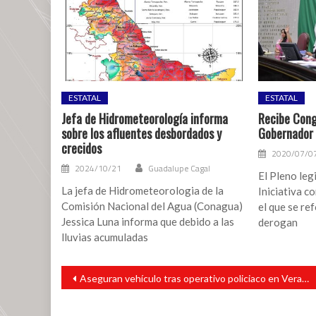
resultados;
equipo
legal
acusa
presuntas
irregularidades
ESTATAL
ESTATAL
Jefa de Hidrometeorología informa
Recibe Congr
sobre los afluentes desbordados y
Gobernador 
crecidos
2020/07/0
2024/10/21
Guadalupe Cagal
El Pleno leg
La jefa de Hidrometeorologia de la
Iniciativa c
Comisión Nacional del Agua (Conagua)
el que se re
Jessica Luna informa que debido a las
derogan
lluvias acumuladas
Navegación
Aseguran vehículo tras operativo policiaco en Veracruz
de
entradas