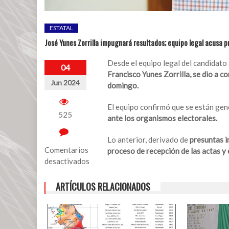
ESTATAL
José Yunes Zorrilla impugnará resultados; equipo legal acusa 
Desde el equipo legal del candidato
04
Francisco Yunes Zorrilla, se dio a c
Jun 2024
domingo.
El equipo confirmó que se están ge
525
ante los organismos electorales.
Lo anterior, derivado de
presuntas i
Comentarios
proceso de recepción de las actas y
desactivados
en
ARTÍCULOS RELACIONADOS
José
Yunes
Zorrilla
impugnará