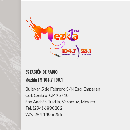
ESTACIÓN DE RADIO
Mezkla FM 104.7 | 98.1
Bulevar 5 de Febrero S/N Esq. Emparan
Col. Centro, CP 95710
San Andrés Tuxtla, Veracruz, México
Tel. (294) 6880202
WA: 294 140 6255