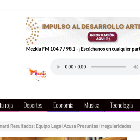
Mezkla FM 104.7 / 98.1 - ¡Escúchanos en cualquier par
a roja
Deportes
Economía
Música
Tecnología
gnará Resultados; Equipo Legal Acusa Presuntas Irregularidades