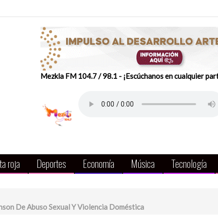
Mezkla FM 104.7 / 98.1 - ¡Escúchanos en cualquier par
a roja
Deportes
Economía
Música
Tecnología
nson De Abuso Sexual Y Violencia Doméstica