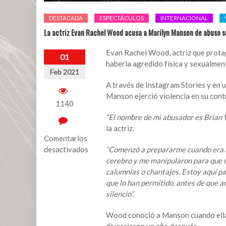
DESTACADA
ESPECTÁCULOS
INTERNACIONAL
La actriz Evan Rachel Wood acusa a Marilyn Manson de abuso s
Evan Rachel Wood, actriz que prota
01
haberla agredido física y sexualmen
Feb 2021
A través de Instagram Stories y en 
Manson ejerció violencia en su cont
1140
“El nombre de mi abusador es Brian
la actriz.
Comentarios
desactivados
“Comenzó a prepararme cuando era a
cerebro y me manipularon para que m
en
calumnias o chantajes. Estoy aquí pa
La
que lo han permitido, antes de que a
actriz
silencio”.
Evan
Rachel
Wood conoció a Manson cuando ella t
Wood