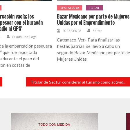
DESTACADA
LOCAL
cación vacía; los
Bazar Mexicano por parte de Mujeres
pescar con el huracán
Unidas por el Emprendimiento
adio ni GPS’
2023/09/18
Editor
1
Guadalupe Cagal
Catemaco, Ver.- Para finalizar las
ada la embarcación pesquera
fiestas patrias, se llevó a cabo un
” que fue reportada
segundo Bazar Mexicano por parte d
 durante el paso del
Mujeres Unidas
ton en costas de
Titular de Sectur considerar al turismo como actividad escencial