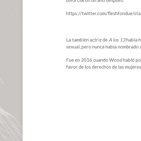
divorciaron un año después.
acusa
a
https://twitter.com/fleshfondue
Marilyn
Manson
de
abuso
La también actriz de
A los 13
había h
sexual
sexual, pero nunca había nombrado a
y
violencia
Fue en 2016 cuando Wood habló por p
doméstica
favor de los derechos de las mujeres