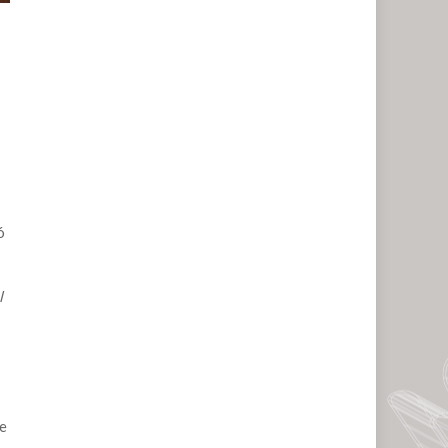
ó
l
se