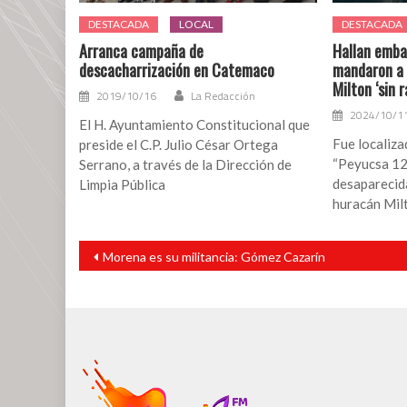
DESTACADA
LOCAL
DESTACADA
Arranca campaña de
Hallan embar
descacharrización en Catemaco
mandaron a 
Milton ‘sin r
2019/10/16
La Redacción
2024/10/1
El H. Ayuntamiento Constitucional que
Fue localiz
preside el C.P. Julio César Ortega
“Peyucsa 12
Serrano, a través de la Dirección de
desaparecida
Limpia Pública
huracán Mil
Navegación
Morena es su militancia: Gómez Cazarín
de
entradas