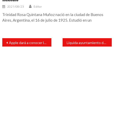
2021/08/23
Editor
Trinidad Rosa Quintana Muñoz nació en la ciudad de Buenos
Aires, Argentina, el 16 de julio de 1925. Estudió en un
Navegación
Apple dará a conocer los nuevos iPhone el 12 de septiembre
Liquida ayuntamiento de San Andrés Tuxtla deuda de 2 millones 80 mil pesos con Liconsa
de
entradas