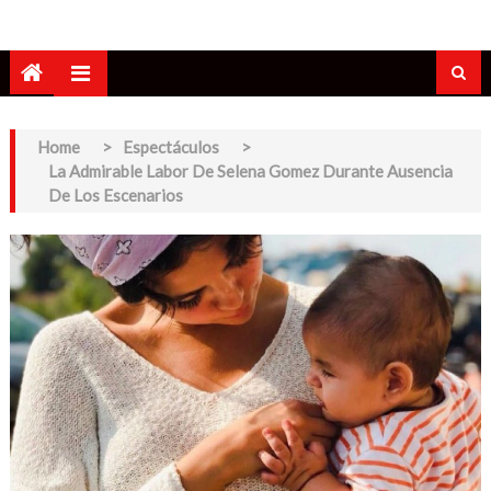
Home
>
Espectáculos
>
La Admirable Labor De Selena Gomez Durante Ausencia
De Los Escenarios