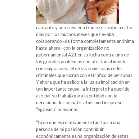
en
La
admirable
labor
cantante y actriz Selena Gomez es noticia estos
de
días por los muchos meses que llevaba
Selena
colaborando -de forma completamente anónima
Gomez
hasta ahora- con la organización no
durante
gubernamental A21 en su lucha contra uno de
ausencia
los grandes problemas que afectan al mundo
de
contemporáneo, el de las numerosas redes
los
criminales que lucran con el tráfico de personas.
escenarios
Y ahora que ha salido a la luz su implicación en
tan importante causa, la intérprete ha querido
asociar su trabajo para la entidad con la
necesidad de combatir, al mismo tiempo, su
“egoísmo” ocasional.
“Creo que es relativamente fácil para una
persona de mi posición contribuir
económicamente a una organización de estas